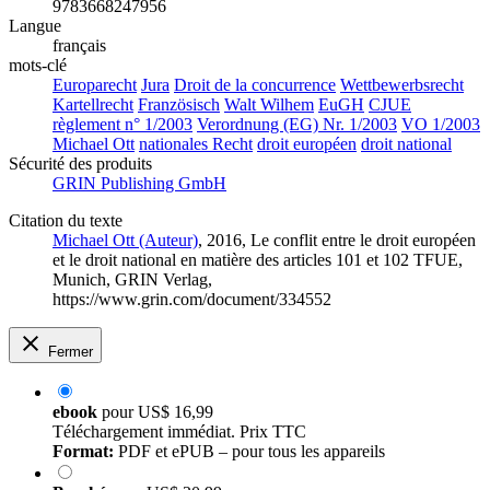
9783668247956
Langue
français
mots-clé
Europarecht
Jura
Droit de la concurrence
Wettbewerbsrecht
Kartellrecht
Französisch
Walt Wilhem
EuGH
CJUE
règlement n° 1/2003
Verordnung (EG) Nr. 1/2003
VO 1/2003
Michael Ott
nationales Recht
droit européen
droit national
Sécurité des produits
GRIN Publishing GmbH
Citation du texte
Michael Ott (Auteur)
, 2016, Le conflit entre le droit européen
et le droit national en matière des articles 101 et 102 TFUE,
Munich, GRIN Verlag,
https://www.grin.com/document/334552
Fermer
ebook
pour
US$ 16,99
Téléchargement immédiat. Prix TTC
Format:
PDF et ePUB – pour tous les appareils