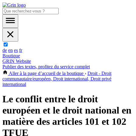
de
en
es
fr
Boutique
GRIN Website
Publier des textes, profitez du service complet
Aller à la page d’accueil de la boutique
›
Droit - Droit
communautaire/européen, Droit international, Droit privé
international
Le conflit entre le droit
européen et le droit national en
matière des articles 101 et 102
TFUE