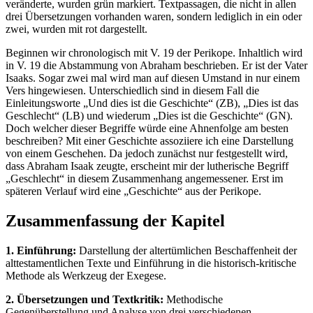
veränderte, wurden grün markiert. Textpassagen, die nicht in allen
drei Übersetzungen vorhanden waren, sondern lediglich in ein oder
zwei, wurden mit rot dargestellt.
Beginnen wir chronologisch mit V. 19 der Perikope. Inhaltlich wird
in V. 19 die Abstammung von Abraham beschrieben. Er ist der Vater
Isaaks. Sogar zwei mal wird man auf diesen Umstand in nur einem
Vers hingewiesen. Unterschiedlich sind in diesem Fall die
Einleitungsworte „Und dies ist die Geschichte“ (ZB), „Dies ist das
Geschlecht“ (LB) und wiederum „Dies ist die Geschichte“ (GN).
Doch welcher dieser Begriffe würde eine Ahnenfolge am besten
beschreiben? Mit einer Geschichte assoziiere ich eine Darstellung
von einem Geschehen. Da jedoch zunächst nur festgestellt wird,
dass Abraham Isaak zeugte, erscheint mir der lutherische Begriff
„Geschlecht“ in diesem Zusammenhang angemessener. Erst im
späteren Verlauf wird eine „Geschichte“ aus der Perikope.
Zusammenfassung der Kapitel
1. Einführung:
Darstellung der altertümlichen Beschaffenheit der
alttestamentlichen Texte und Einführung in die historisch-kritische
Methode als Werkzeug der Exegese.
2. Übersetzungen und Textkritik:
Methodische
Gegenüberstellung und Analyse von drei verschiedenen