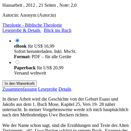
Hausarbeit , 2012 , 21 Seiten , Note: 2,0
Autor:in:
Anonym (Autor:in)
Theologie - Biblische Theologie
Leseprobe & Details
Blick ins Buch
eBook
für
US$ 16,99
Sofort herunterladen. Inkl. MwSt.
Format:
PDF – für alle Geräte
Paperback
für
US$ 20,99
Versand weltweit
In den Warenkorb
Zusammenfassung
Leseprobe
Details
In dieser Arbeit wird die Geschichte von der Geburt Esaus und
Jakobs aus dem 1. Buch Mose, Kapitel 25, Vers 19- 28 näher
untersucht. In meiner Vorgehensweise werde ich mich hauptsächlich
nach den Methodentipps Uwe Beckers richten.
Wie der Name schon sagt, sind die Erzählungen und Texte des Alten
Testaments „alt“. Uwe Becker schätzt in seinem Buch „Exegese des