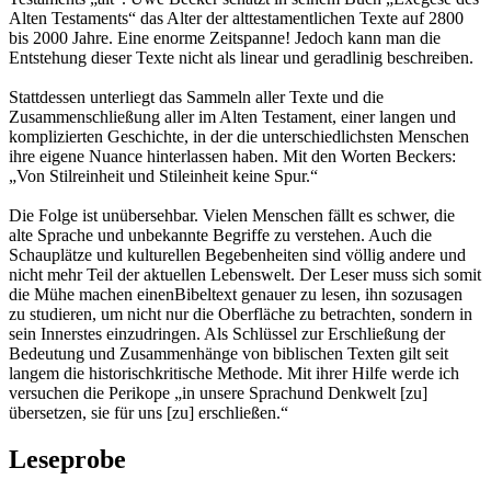
Alten Testaments“ das Alter der alttestamentlichen Texte auf 2800
bis 2000 Jahre. Eine enorme Zeitspanne! Jedoch kann man die
Entstehung dieser Texte nicht als linear und geradlinig beschreiben.
Stattdessen unterliegt das Sammeln aller Texte und die
Zusammenschließung aller im Alten Testament, einer langen und
komplizierten Geschichte, in der die unterschiedlichsten Menschen
ihre eigene Nuance hinterlassen haben. Mit den Worten Beckers:
„Von Stilreinheit und Stileinheit keine Spur.“
Die Folge ist unübersehbar. Vielen Menschen fällt es schwer, die
alte Sprache und unbekannte Begriffe zu verstehen. Auch die
Schauplätze und kulturellen Begebenheiten sind völlig andere und
nicht mehr Teil der aktuellen Lebenswelt. Der Leser muss sich somit
die Mühe machen einenBibeltext genauer zu lesen, ihn sozusagen
zu studieren, um nicht nur die Oberfläche zu betrachten, sondern in
sein Innerstes einzudringen. Als Schlüssel zur Erschließung der
Bedeutung und Zusammenhänge von biblischen Texten gilt seit
langem die historischkritische Methode. Mit ihrer Hilfe werde ich
versuchen die Perikope „in unsere Sprachund Denkwelt [zu]
übersetzen, sie für uns [zu] erschließen.“
Leseprobe