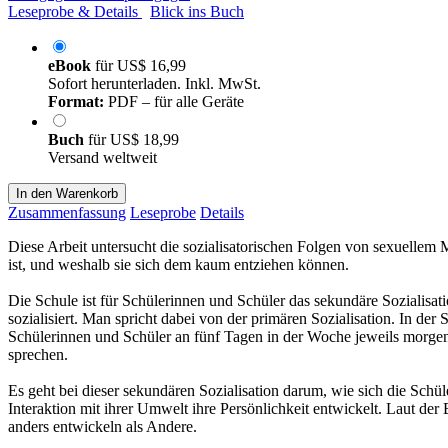
Leseprobe & Details
Blick ins Buch
eBook
für
US$ 16,99
Sofort herunterladen. Inkl. MwSt.
Format:
PDF – für alle Geräte
Buch
für
US$ 18,99
Versand weltweit
In den Warenkorb
Zusammenfassung
Leseprobe
Details
Diese Arbeit untersucht die sozialisatorischen Folgen von sexuellem 
ist, und weshalb sie sich dem kaum entziehen können.
Die Schule ist für Schülerinnen und Schüler das sekundäre Sozialisa
sozialisiert. Man spricht dabei von der primären Sozialisation. In d
Schülerinnen und Schüler an fünf Tagen in der Woche jeweils morge
sprechen.
Es geht bei dieser sekundären Sozialisation darum, wie sich die Schü
Interaktion mit ihrer Umwelt ihre Persönlichkeit entwickelt. Laut de
anders entwickeln als Andere.