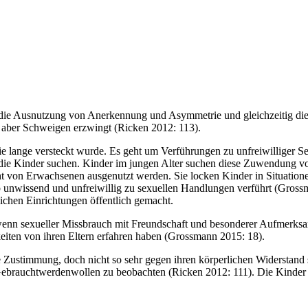
t die Ausnutzung von Anerkennung und Asymmetrie und gleichzeitig di
 aber Schweigen erzwingt (Ricken 2012: 113).
e lange versteckt wurde. Es geht um Verführungen zu unfreiwilliger S
 die Kinder suchen. Kinder im jungen Alter suchen diese Zuwendung von
ht von Erwachsenen ausgenutzt werden. Sie locken Kinder in Situatione
unwissend und unfreiwillig zu sexuellen Handlungen verführt (Grossma
ichen Einrichtungen öffentlich gemacht.
enn sexueller Missbrauch mit Freundschaft und besonderer Aufmerksam
eiten von ihren Eltern erfahren haben (Grossmann 2015: 18).
ustimmung, doch nicht so sehr gegen ihren körperlichen Widerstand sex
rauchtwerdenwollen zu beobachten (Ricken 2012: 111). Die Kinder k