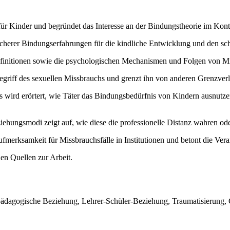
n für Kinder und begründet das Interesse an der Bindungstheorie im Kon
icherer Bindungserfahrungen für die kindliche Entwicklung und den sch
initionen sowie die psychologischen Mechanismen und Folgen von Mis
egriff des sexuellen Missbrauchs und grenzt ihn von anderen Grenzver
 wird erörtert, wie Täter das Bindungsbedürfnis von Kindern ausnut
ehungsmodi zeigt auf, wie diese die professionelle Distanz wahren od
fmerksamkeit für Missbrauchsfälle in Institutionen und betont die Ve
en Quellen zur Arbeit.
, pädagogische Beziehung, Lehrer-Schüler-Beziehung, Traumatisierung,