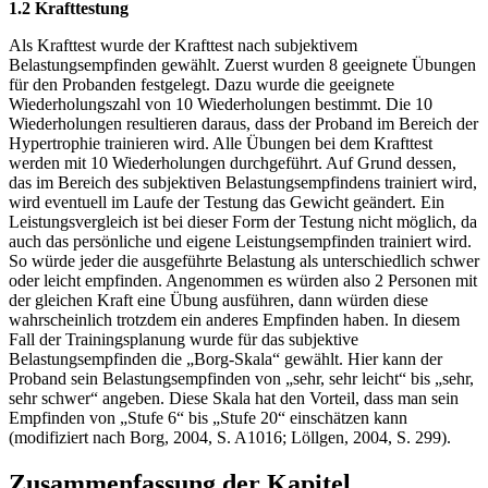
1.2 Krafttestung
Als Krafttest wurde der Krafttest nach subjektivem
Belastungsempfinden gewählt. Zuerst wurden 8 geeignete Übungen
für den Probanden festgelegt. Dazu wurde die geeignete
Wiederholungszahl von 10 Wiederholungen bestimmt. Die 10
Wiederholungen resultieren daraus, dass der Proband im Bereich der
Hypertrophie trainieren wird. Alle Übungen bei dem Krafttest
werden mit 10 Wiederholungen durchgeführt. Auf Grund dessen,
das im Bereich des subjektiven Belastungsempfindens trainiert wird,
wird eventuell im Laufe der Testung das Gewicht geändert. Ein
Leistungsvergleich ist bei dieser Form der Testung nicht möglich, da
auch das persönliche und eigene Leistungsempfinden trainiert wird.
So würde jeder die ausgeführte Belastung als unterschiedlich schwer
oder leicht empfinden. Angenommen es würden also 2 Personen mit
der gleichen Kraft eine Übung ausführen, dann würden diese
wahrscheinlich trotzdem ein anderes Empfinden haben. In diesem
Fall der Trainingsplanung wurde für das subjektive
Belastungsempfinden die „Borg-Skala“ gewählt. Hier kann der
Proband sein Belastungsempfinden von „sehr, sehr leicht“ bis „sehr,
sehr schwer“ angeben. Diese Skala hat den Vorteil, dass man sein
Empfinden von „Stufe 6“ bis „Stufe 20“ einschätzen kann
(modifiziert nach Borg, 2004, S. A1016; Löllgen, 2004, S. 299).
Zusammenfassung der Kapitel