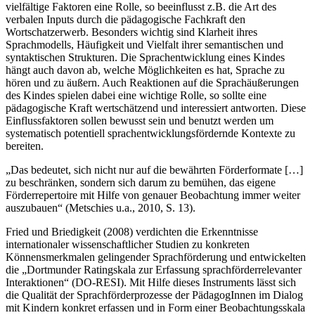
vielfältige Faktoren eine Rolle, so beeinflusst z.B. die Art des
verbalen Inputs durch die pädagogische Fachkraft den
Wortschatzerwerb. Besonders wichtig sind Klarheit ihres
Sprachmodells, Häufigkeit und Vielfalt ihrer semantischen und
syntaktischen Strukturen. Die Sprachentwicklung eines Kindes
hängt auch davon ab, welche Möglichkeiten es hat, Sprache zu
hören und zu äußern. Auch Reaktionen auf die Sprachäußerungen
des Kindes spielen dabei eine wichtige Rolle, so sollte eine
pädagogische Kraft wertschätzend und interessiert antworten. Diese
Einflussfaktoren sollen bewusst sein und benutzt werden um
systematisch potentiell sprachentwicklungsfördernde Kontexte zu
bereiten.
„Das bedeutet, sich nicht nur auf die bewährten Förderformate […]
zu beschränken, sondern sich darum zu bemühen, das eigene
Förderrepertoire mit Hilfe von genauer Beobachtung immer weiter
auszubauen“ (Metschies u.a., 2010, S. 13).
Fried und Briedigkeit (2008) verdichten die Erkenntnisse
internationaler wissenschaftlicher Studien zu konkreten
Könnensmerkmalen gelingender Sprachförderung und entwickelten
die „Dortmunder Ratingskala zur Erfassung sprachförderrelevanter
Interaktionen“ (DO-RESI). Mit Hilfe dieses Instruments lässt sich
die Qualität der Sprachförderprozesse der PädagogInnen im Dialog
mit Kindern konkret erfassen und in Form einer Beobachtungsskala