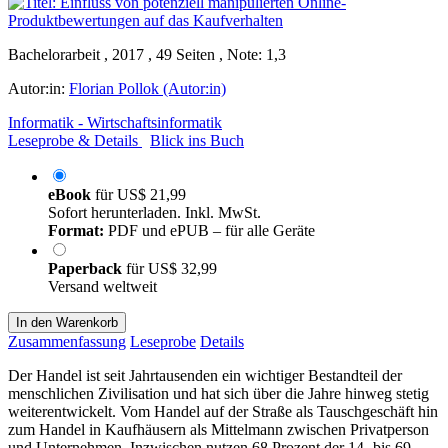
Bachelorarbeit , 2017 , 49 Seiten , Note: 1,3
Autor:in:
Florian Pollok (Autor:in)
Informatik - Wirtschaftsinformatik
Leseprobe & Details
Blick ins Buch
eBook
für
US$ 21,99
Sofort herunterladen. Inkl. MwSt.
Format:
PDF und ePUB – für alle Geräte
Paperback
für
US$ 32,99
Versand weltweit
In den Warenkorb
Zusammenfassung
Leseprobe
Details
Der Handel ist seit Jahrtausenden ein wichtiger Bestandteil der
menschlichen Zivilisation und hat sich über die Jahre hinweg stetig
weiterentwickelt. Vom Handel auf der Straße als Tauschgeschäft hin
zum Handel in Kaufhäusern als Mittelmann zwischen Privatperson
und Unternehmen. Inzwischen nutzen 68 Prozent der 14- bis 69-