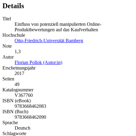
Details
Titel
Einfluss von potenziell manipulierten Online-
Produktbewertungen auf das Kaufverhalten
Hochschule
Otto-Friedrich-Universität Bamberg
Note
1,3
Autor
Florian Pollok (Autor:in)
Erscheinungsjahr
2017
Seiten
49
Katalognummer
V367760
ISBN (eBook)
9783668462083
ISBN (Buch)
9783668462090
Sprache
Deutsch
Schlagworte