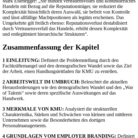
Mark Eisenegger: „Sie bündelt vertrauensvolles und kontinuierliches
Handeln mit Bezug auf die Reputationsträger, sie reduziert die
Komplexität hinsichtlich deren Auswahl, sie befreit von Kontrolle
und lässt allfällige Machtpositionen als legitim erscheinen. Das
Umgekehrte gilt freilich ebenso: Reputationsverlust destabilisiert
durch Vertrauensverfall das Handeln, erhöht dessen Komplexität
und entlegitimiert hierarchische Strukturen“.
Zusammenfassung der Kapitel
1 EINLEITUNG:
Definiert die Problemstellung durch den
Fachkräftemangel und den demografischen Wandel sowie das Ziel
der Arbeit, einen Handlungsleitfaden für KMU zu erstellen.
2 ARBEITSWELT IM UMBRUCH:
Beleuchtet die aktuellen
Herausforderungen wie den demografischen Wandel und den „War
of Talents“ sowie deren spezifische Auswirkungen auf das
Handwerk.
3 MERKMALE VON KMU:
Analysiert die strukturellen
Charakteristika, Stärken und Schwächen von kleinen und mittleren
Unternehmen sowie die Besonderheiten des dortigen
Personalmanagements.
4 GRUNDLAGEN VOM EMPLOYER BRANDING:
Definiert