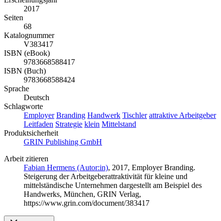
2017
Seiten
68
Katalognummer
V383417
ISBN (eBook)
9783668588417
ISBN (Buch)
9783668588424
Sprache
Deutsch
Schlagworte
Employer
Branding
Handwerk
Tischler
attraktive Arbeitgeber
Leitfaden
Strategie
klein
Mittelstand
Produktsicherheit
GRIN Publishing GmbH
Arbeit zitieren
Fabian Hermens (Autor:in)
, 2017, Employer Branding.
Steigerung der Arbeitgeberattraktivität für kleine und
mittelständische Unternehmen dargestellt am Beispiel des
Handwerks, München, GRIN Verlag,
https://www.grin.com/document/383417