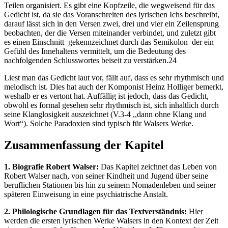
Teilen organisiert. Es gibt eine Kopfzeile, die wegweisend für das
Gedicht ist, da sie das Voranschreiten des lyrischen Ichs beschreibt,
darauf lässt sich in den Versen zwei, drei und vier ein Zeilensprung
beobachten, der die Versen miteinander verbindet, und zuletzt gibt
es einen Einschnitt ̶ gekennzeichnet durch das Semikolon ̶ der ein
Gefühl des Innehaltens vermittelt, um die Bedeutung des
nachfolgenden Schlusswortes beiseit zu verstärken.24
Liest man das Gedicht laut vor, fällt auf, dass es sehr rhythmisch und
melodisch ist. Dies hat auch der Komponist Heinz Holliger bemerkt,
weshalb er es vertont hat. Auffällig ist jedoch, dass das Gedicht,
obwohl es formal gesehen sehr rhythmisch ist, sich inhaltlich durch
seine Klanglosigkeit auszeichnet (V.3-4 ,,dann ohne Klang und
Wort“). Solche Paradoxien sind typisch für Walsers Werke.
Zusammenfassung der Kapitel
1. Biografie Robert Walser:
Das Kapitel zeichnet das Leben von
Robert Walser nach, von seiner Kindheit und Jugend über seine
beruflichen Stationen bis hin zu seinem Nomadenleben und seiner
späteren Einweisung in eine psychiatrische Anstalt.
2. Philologische Grundlagen für das Textverständnis:
Hier
werden die ersten lyrischen Werke Walsers in den Kontext der Zeit