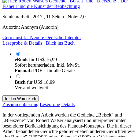
Seminararbeit , 2017 , 11 Seiten , Note: 2,0
Autor:in:
Anonym (Autor:in)
Germanistik - Neuere Deutsche Literatur
Leseprobe & Details
Blick ins Buch
eBook
für
US$ 16,99
Sofort herunterladen. Inkl. MwSt.
Format:
PDF – für alle Geräte
Buch
für
US$ 18,99
Versand weltweit
In den Warenkorb
Zusammenfassung
Leseprobe
Details
In der vorliegenden Arbeit werden die Gedichte ,,Beiseit" und
,,Bierszene" von Robert Walser analysiert und interpretiert unter
besonderer Berücksichtigung des Flaneur-Konzeptes. Die in dieser
Arbeit behandelten Gedichte gehören ̶ neben anderen Gedichten wie
"Im Bureau" (1897/98) oder "Schnee" (1900) ̶ zu Walsers ersten