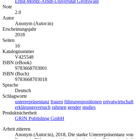
Ernst-Moritz-Arndt-Universität Greifswald
Note
2.0
Autor
Anonym (Autor:in)
Erscheinungsjahr
2018
Seiten
16
Katalognummer
V425548
ISBN (eBook)
9783668703001
ISBN (Buch)
9783668703018
Sprache
Deutsch
Schlagworte
unterrepräsentanz
frauen
führungspositionen
privatwirtschaft
erklärungsversuch
rahmen
gender
studies
Produktsicherheit
GRIN Publishing GmbH
Arbeit zitieren
Anonym (Autor:in)
, 2018, Die starke Unterrepräsentanz von