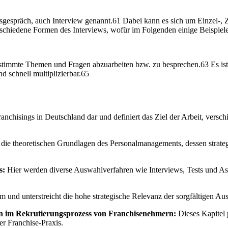
sgespräch, auch Interview genannt.61 Dabei kann es sich um Einzel-,
rschiedene Formen des Interviews, wofür im Folgenden einige Beispie
bestimmte Themen und Fragen abzuarbeiten bzw. zu besprechen.63 Es ist
nd schnell multiplizierbar.65
anchisings in Deutschland dar und definiert das Ziel der Arbeit, vers
t die theoretischen Grundlagen des Personalmanagements, dessen strateg
s:
Hier werden diverse Auswahlverfahren wie Interviews, Tests und Asse
rm und unterstreicht die hohe strategische Relevanz der sorgfältigen 
en im Rekrutierungsprozess von Franchisenehmern:
Dieses Kapitel 
r Franchise-Praxis.