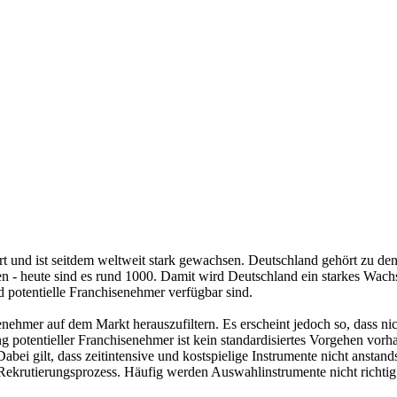
iert und ist seitdem weltweit stark gewachsen. Deutschland gehört zu d
 - heute sind es rund 1000. Damit wird Deutschland ein starkes Wachs
d potentielle Franchisenehmer verfügbar sind.
nehmer auf dem Markt herauszufiltern. Es erscheint jedoch so, dass ni
ng potentieller Franchisenehmer ist kein standardisiertes Vorgehen vo
ei gilt, dass zeitintensive und kostspielige Instrumente nicht anstands
Rekrutierungsprozess. Häufig werden Auswahlinstrumente nicht richtig i