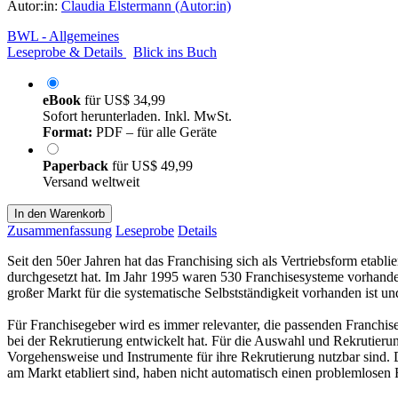
Autor:in:
Claudia Elstermann (Autor:in)
BWL - Allgemeines
Leseprobe & Details
Blick ins Buch
eBook
für
US$ 34,99
Sofort herunterladen. Inkl. MwSt.
Format:
PDF – für alle Geräte
Paperback
für
US$ 49,99
Versand weltweit
In den Warenkorb
Zusammenfassung
Leseprobe
Details
Seit den 50er Jahren hat das Franchising sich als Vertriebsform etabl
durchgesetzt hat. Im Jahr 1995 waren 530 Franchisesysteme vorhanden
großer Markt für die systematische Selbstständigkeit vorhanden ist un
Für Franchisegeber wird es immer relevanter, die passenden Franchise
bei der Rekrutierung entwickelt hat. Für die Auswahl und Rekrutieru
Vorgehensweise und Instrumente für ihre Rekrutierung nutzbar sind. Dab
am Markt etabliert sind, haben nicht automatisch einen problemlosen 