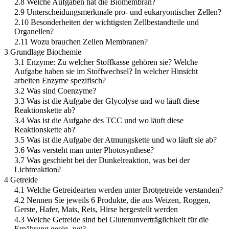
2.8 Welche Aufgaben hat die Biomembran?
2.9 Unterscheidungsmerkmale pro- und eukaryontischer Zellen?
2.10 Besonderheiten der wichtigsten Zellbestandteile und
Organellen?
2.11 Wozu brauchen Zellen Membranen?
3 Grundlage Biochemie
3.1 Enzyme: Zu welcher Stoffkasse gehören sie? Welche
Aufgabe haben sie im Stoffwechsel? In welcher Hinsicht
arbeiten Enzyme spezifisch?
3.2 Was sind Coenzyme?
3.3 Was ist die Aufgabe der Glycolyse und wo läuft diese
Reaktionskette ab?
3.4 Was ist die Aufgabe des TCC und wo läuft diese
Reaktionskette ab?
3.5 Was ist die Aufgabe der Atmungskette und wo läuft sie ab?
3.6 Was versteht man unter Photosynthese?
3.7 Was geschieht bei der Dunkelreaktion, was bei der
Lichtreaktion?
4 Getreide
4.1 Welche Getreidearten werden unter Brotgetreide verstanden?
4.2 Nennen Sie jeweils 6 Produkte, die aus Weizen, Roggen,
Gerste, Hafer, Mais, Reis, Hirse hergestellt werden
4.3 Welche Getreide sind bei Glutenunverträglichkeit für die
Ernährung geeig- net?