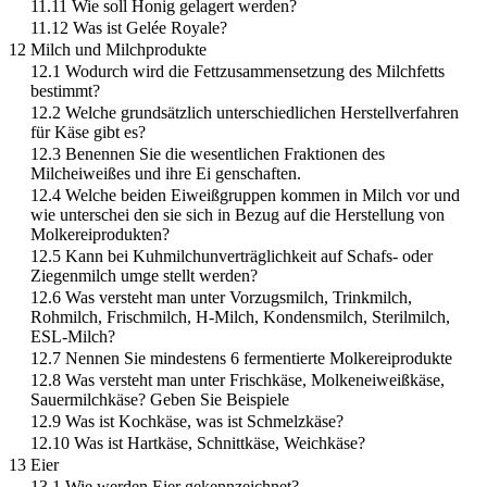
11.11 Wie soll Honig gelagert werden?
11.12 Was ist Gelée Royale?
12 Milch und Milchprodukte
12.1 Wodurch wird die Fettzusammensetzung des Milchfetts
bestimmt?
12.2 Welche grundsätzlich unterschiedlichen Herstellverfahren
für Käse gibt es?
12.3 Benennen Sie die wesentlichen Fraktionen des
Milcheiweißes und ihre Ei genschaften.
12.4 Welche beiden Eiweißgruppen kommen in Milch vor und
wie unterschei den sie sich in Bezug auf die Herstellung von
Molkereiprodukten?
12.5 Kann bei Kuhmilchunverträglichkeit auf Schafs- oder
Ziegenmilch umge stellt werden?
12.6 Was versteht man unter Vorzugsmilch, Trinkmilch,
Rohmilch, Frischmilch, H-Milch, Kondensmilch, Sterilmilch,
ESL-Milch?
12.7 Nennen Sie mindestens 6 fermentierte Molkereiprodukte
12.8 Was versteht man unter Frischkäse, Molkeneiweißkäse,
Sauermilchkäse? Geben Sie Beispiele
12.9 Was ist Kochkäse, was ist Schmelzkäse?
12.10 Was ist Hartkäse, Schnittkäse, Weichkäse?
13 Eier
13.1 Wie werden Eier gekennzeichnet?