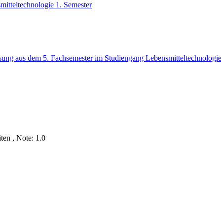
itteltechnologie 1. Semester
sung aus dem 5. Fachsemester im Studiengang Lebensmitteltechnologi
en , Note: 1.0