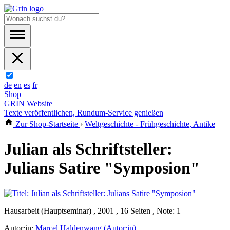
de
en
es
fr
Shop
GRIN Website
Texte veröffentlichen, Rundum-Service genießen
Zur Shop-Startseite
›
Weltgeschichte - Frühgeschichte, Antike
Julian als Schriftsteller:
Julians Satire "Symposion"
Hausarbeit (Hauptseminar) , 2001 , 16 Seiten , Note: 1
Autor:in:
Marcel Haldenwang (Autor:in)