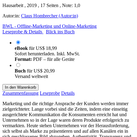
Hausarbeit , 2019 , 17 Seiten , Note: 1,0
Autor:in:
Claus Hombrecher (Autor:in)
BWL - Offline-Marketing und Online-Marketing
Leseprobe & Details
Blick ins Buch
eBook
für
US$ 18,99
Sofort herunterladen. Inkl. MwSt.
Format:
PDF – für alle Geräte
Buch
für
US$ 20,99
Versand weltweit
In den Warenkorb
Zusammenfassung
Leseprobe
Details
Marketing und die richtige Ansprache der Kunden werden immer
zielgerichteter. Lange vorbei sind die Zeiten, indem eine einseitig
ausgerichtete Kommunikation die Konsumenten erreicht hat und
Unternehmen so in der Lage waren deren Produkte erfolgreich zu
vermarkten. Heute stehen Unternehmen vor der Herausforderung,
sich selbst als Marke zu präsentieren und auf allen Kanälen ein in
sich geschlossenes Bild abzugeben. Authentizität, Transparenz und