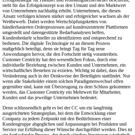
steht für das Erfolgskonzept was den Umsatz und den Marktwert
von Unternehmen nachhaltig erhöht. Unternehmen, die diesen
Ansatz verfolgen können stärker und erfolgreicher wachsen als der
Wettbewerb. Dabei werden Wertschöpfungsketten von
händlerbasierten Orderprozessen auf kundenzentrierte Plattformen
umgestellt und datengestützte Bedarfsanalysen helfen,
Kundenbedarfe schneller zu identifizieren und entsprechend zu
bedienen. Die digitale Technologie ist an diesem Prozess
maßgeblich beteiligt, denn sie bringt Tag für Tag neue
Anwendungen hervor, die den Fortschritt stetig vorantreiben.
Customer Centricity hat den wesentlichen Fokus, durch eine
individuelle Beziehung zwischen Kunden und Unternehmen, ein
wirtschaftliches Bestehen zu erzielen. Wichtig ist dabei, dass die
Veränderung auch in der Denkweise der Beteiligten stattfindet. Nur
wenn alle Stakeholder einem solchen Paradigmenwechsel offen
gegenüber sind, kann mit Überzeugung zu dem Schluss gekommen
werden, das Customer Centricity ein Mehrwert für Mitarbeiter,
Kunden und das jeweilige Unternehmen bedeutet.
Denn schlussendlich geht es bei der CC um ein langfristig
ausgerichteten Strategieplan, bei dem die Entwicklung einer
Company zu jedem Zeitpunkt mit den Bedürfnissen einer
Kundengruppe abgeglichen und Anpassungen bei Produkten und
Service zur Erfüllung dieser Wünsche durchgeführt werden. Dies ist
ein fortlaufender Prozess, der durch ständige Iterationen wiederholt,