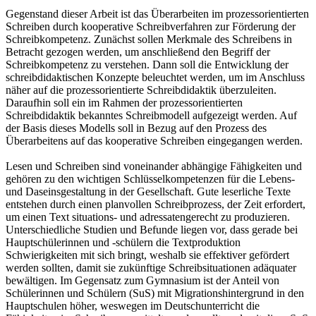
Gegenstand dieser Arbeit ist das Überarbeiten im prozessorientierten
Schreiben durch kooperative Schreibverfahren zur Förderung der
Schreibkompetenz. Zunächst sollen Merkmale des Schreibens in
Betracht gezogen werden, um anschließend den Begriff der
Schreibkompetenz zu verstehen. Dann soll die Entwicklung der
schreibdidaktischen Konzepte beleuchtet werden, um im Anschluss
näher auf die prozessorientierte Schreibdidaktik überzuleiten.
Daraufhin soll ein im Rahmen der prozessorientierten
Schreibdidaktik bekanntes Schreibmodell aufgezeigt werden. Auf
der Basis dieses Modells soll in Bezug auf den Prozess des
Überarbeitens auf das kooperative Schreiben eingegangen werden.
Lesen und Schreiben sind voneinander abhängige Fähigkeiten und
gehören zu den wichtigen Schlüsselkompetenzen für die Lebens-
und Daseinsgestaltung in der Gesellschaft. Gute leserliche Texte
entstehen durch einen planvollen Schreibprozess, der Zeit erfordert,
um einen Text situations- und adressatengerecht zu produzieren.
Unterschiedliche Studien und Befunde liegen vor, dass gerade bei
Hauptschülerinnen und -schülern die Textproduktion
Schwierigkeiten mit sich bringt, weshalb sie effektiver gefördert
werden sollten, damit sie zukünftige Schreibsituationen adäquater
bewältigen. Im Gegensatz zum Gymnasium ist der Anteil von
Schülerinnen und Schülern (SuS) mit Migrationshintergrund in den
Hauptschulen höher, weswegen im Deutschunterricht die