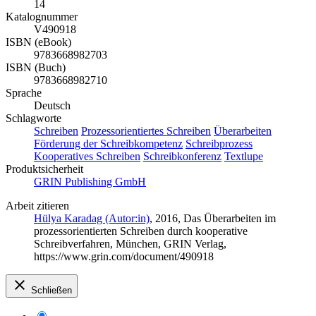
14
Katalognummer
V490918
ISBN (eBook)
9783668982703
ISBN (Buch)
9783668982710
Sprache
Deutsch
Schlagworte
Schreiben
Prozessorientiertes Schreiben
Überarbeiten
Förderung der Schreibkompetenz
Schreibprozess
Kooperatives Schreiben
Schreibkonferenz
Textlupe
Produktsicherheit
GRIN Publishing GmbH
Arbeit zitieren
Hülya Karadag (Autor:in)
, 2016, Das Überarbeiten im
prozessorientierten Schreiben durch kooperative
Schreibverfahren, München, GRIN Verlag,
https://www.grin.com/document/490918
Schließen