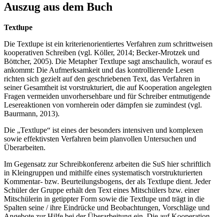
Auszug aus dem Buch
Textlupe
Die Textlupe ist ein kriterienorientiertes Verfahren zum schrittweisen
kooperativen Schreiben (vgl. Köller, 2014; Becker-Mrotzek und
Böttcher, 2005). Die Metapher Textlupe sagt anschaulich, worauf es
ankommt: Die Aufmerksamkeit und das kontrollierende Lesen
richten sich gezielt auf den geschriebenen Text, das Verfahren in
seiner Gesamtheit ist vorstrukturiert, die auf Kooperation angelegten
Fragen vermeiden unvorhersehbare und für Schreiber entmutigende
Lesereaktionen von vornherein oder dämpfen sie zumindest (vgl.
Baurmann, 2013).
Die „Textlupe“ ist eines der besonders intensiven und komplexen
sowie effektivsten Verfahren beim planvollen Untersuchen und
Überarbeiten.
Im Gegensatz zur Schreibkonferenz arbeiten die SuS hier schriftlich
in Kleingruppen und mithilfe eines systematisch vorstrukturierten
Kommentar- bzw. Beurteilungsbogens, der als Textlupe dient. Jeder
Schüler der Gruppe erhält den Text eines Mitschülers bzw. einer
Mitschülerin in getippter Form sowie die Textlupe und trägt in die
Spalten seine / ihre Eindrücke und Beobachtungen, Vorschläge und
Angebote zur Hilfe bei der Überarbeitung ein. Die auf Kooperation