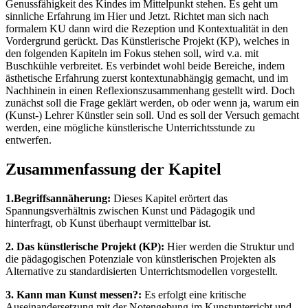
Genussfähigkeit des Kindes im Mittelpunkt stehen. Es geht um
sinnliche Erfahrung im Hier und Jetzt. Richtet man sich nach
formalem KU dann wird die Rezeption und Kontextualität in den
Vordergrund gerückt. Das Künstlerische Projekt (KP), welches in
den folgenden Kapiteln im Fokus stehen soll, wird v.a. mit
Buschkühle verbreitet. Es verbindet wohl beide Bereiche, indem
ästhetische Erfahrung zuerst kontextunabhängig gemacht, und im
Nachhinein in einen Reflexionszusammenhang gestellt wird. Doch
zunächst soll die Frage geklärt werden, ob oder wenn ja, warum ein
(Kunst-) Lehrer Künstler sein soll. Und es soll der Versuch gemacht
werden, eine mögliche künstlerische Unterrichtsstunde zu
entwerfen.
Zusammenfassung der Kapitel
1.Begriffsannäherung:
Dieses Kapitel erörtert das
Spannungsverhältnis zwischen Kunst und Pädagogik und
hinterfragt, ob Kunst überhaupt vermittelbar ist.
2. Das künstlerische Projekt (KP):
Hier werden die Struktur und
die pädagogischen Potenziale von künstlerischen Projekten als
Alternative zu standardisierten Unterrichtsmodellen vorgestellt.
3. Kann man Kunst messen?:
Es erfolgt eine kritische
Auseinandersetzung mit der Notengebung im Kunstunterricht und