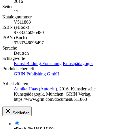
2016
Seiten
12
Katalognummer
V511863
ISBN (eBook)
9783346095480
ISBN (Buch)
9783346095497
Sprache
Deutsch
Schlagworte
Kunst-Bildung-Forschung
Kunstpädagogik
Produktsicherheit
GRIN Publishing GmbH
Arbeit zitieren
Annika Haas (Autor:in)
, 2016, Künstlerische
Kunstpädagogik, München, GRIN Verlag,
https://www.grin.com/document/511863
Schließen
eBook
für
US$ 15,99