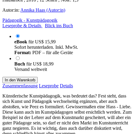
Autor:in:
Annika Haas (Autor:in)
Pädagogik - Kunstpädagogik
Leseprobe & Details
Blick ins Buch
eBook
für
US$ 15,99
Sofort herunterladen. Inkl. MwSt.
Format:
PDF – für alle Geräte
Buch
für
US$ 18,99
Versand weltweit
In den Warenkorb
Zusammenfassung
Leseprobe
Details
Künstlerische Kunstpädagogik, was bedeutet das? Fest steht, dass
sich Kunst und Pädagogik wechselseitig ergänzen, aber auch
abstoßen, wie Peez es formuliert. Gewissermaßen eine Hass - Liebe.
Diese kann auch im Kunstpädagogen selbst ersichtlich werden. Zum
Beispiel ist der Lehrer auf dem Kunstmarkt gescheitert, will aber ein
guter Pädagoge sein, so darf er nicht den Markt im Kunstunterricht
ganz negieren. Es ist wichtig, dass auch darüber diskutiert wird,
denn schließlich hängt alles zusammen.