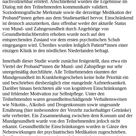
nachvollziehbar erörtert. Abschließend wurden die Ergebnisse im
Dialog mit den Teilnehmenden kommunikativ validiert.
Soziodemografische Merkmale sowie die derzeitige Medikation der
Proband*innen gehen aus dem Studienartikel hervor. Einschränkend
ist dennoch anzumerken, dass offenbar weder der aktuelle Status
von Mund- und Zahngesundheit durch Angehörige von
Gesundheitsfachberufen erhoben wurde noch auf den
entsprechenden Zustand vor dem ersten psychotischen Schub
eingegangen wird. Überdies wurden lediglich Patient*innen einer
einzigen Klinik in den nördlichen Niederlanden befragt.
Innerhalb dieser Studie wurde zunächst festgestellt, dass etwa ein
Viertel der Proband*innen die Mund- und Zahnpflege nur sehr
unregelmäßig durchführte. Alle Teilnehmenden räumten der
Mundgesundheit im Krankheitsgeschehen keine hohe Priorität ein
und beschrieben diesbezüglich eine mangelnde Aufmerksamkeit.
Darüber hinaus berichteten alle von kognitiven Einschränkungen
und fehlender Motivation zur Selbstpflege. Unter den
Teilnehmenden waren gesundheitsschädigende Verhaltensweisen
wie Nikotin-, Alkohol- und Drogenkonsum sowie ungesunde
Ernährung (hier insbesondere der Verzehr zuckerhaltiger Getränke)
sehr verbreitet. Ein Zusammenhang zwischen dem Konsum und der
Mundgesundheit wurde von den Teilnehmenden jedoch nicht
erkannt. Gesundheitliche Einschränkungen wurden in Gänze den
Nebenwirkungen der psychiatrischen Medikation zugeschrieben.