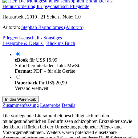
Hausarbeit , 2019 , 21 Seiten , Note: 1,0
Autor:in:
Stephan Bartholomes (Autor:in)
Pflegewissenschaft - Sonstiges
Leseprobe & Details
Blick ins Buch
eBook
für
US$ 15,99
Sofort herunterladen. Inkl. MwSt.
Format:
PDF – für alle Geräte
Paperback
für
US$ 20,99
Versand weltweit
In den Warenkorb
Zusammenfassung
Leseprobe
Details
Die vorliegende Literaturarbeit beschäftigt sich mit den
mundgesundheitlichen Bedürfnissen schizophren Erkrankter sowie
denkbaren Hürden bei der Umsetzung geeigneter Pflege- und
Vorsorgemaßnahmen. Weiters waren potenziell einsetzbare
Assessmentinstrumente zur Erfassung ebendieser Bedürfnisse sowie