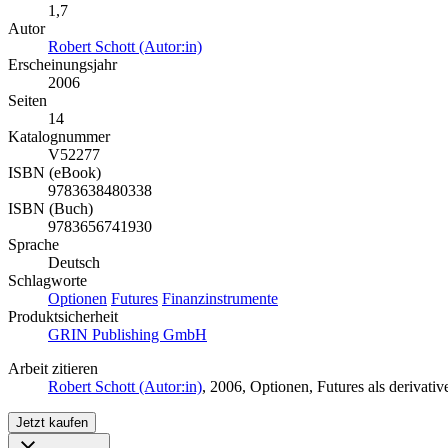
1,7
Autor
Robert Schott (Autor:in)
Erscheinungsjahr
2006
Seiten
14
Katalognummer
V52277
ISBN (eBook)
9783638480338
ISBN (Buch)
9783656741930
Sprache
Deutsch
Schlagworte
Optionen
Futures
Finanzinstrumente
Produktsicherheit
GRIN Publishing GmbH
Arbeit zitieren
Robert Schott (Autor:in)
, 2006, Optionen, Futures als deriva
Jetzt kaufen