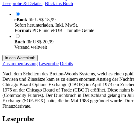
Leseprobe & Details
Blick ins Buch
eBook
für
US$ 18,99
Sofort herunterladen. Inkl. MwSt.
Format:
PDF und ePUB – für alle Geräte
Buch
für
US$ 20,99
Versand weltweit
In den Warenkorb
Zusammenfassung
Leseprobe
Details
Nach dem Scheitern des Bretton-Woods Systems, welches einen goldh
Devisen und Zinssätze kam es zu einem enormen Anstieg der Nachfra
Chicago Board Options Exchange (CBOE) im April 1973 ein Zeichen g
1975 an der Chicago Board of Trade (CBOT) eröffnet. Diese nahm ber
(Commodity Futures). Der Durchbruch in Deutschland gelang im Juli
Exchange (SOF-FEX) hatte, die im Mai 1988 gegründet wurde. Durc
Finanzderivate.
Leseprobe