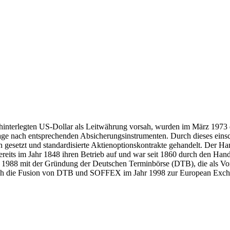
interlegten US-Dollar als Leitwährung vorsah, wurden im März 1973 di
ge nach entsprechenden Absicherungsinstrumenten. Durch dieses eins
esetzt und standardisierte Aktienoptionskontrakte gehandelt. Der Han
eits im Jahr 1848 ihren Betrieb auf und war seit 1860 durch den Hand
 1988 mit der Gründung der Deutschen Terminbörse (DTB), die als Vo
h die Fusion von DTB und SOFFEX im Jahr 1998 zur European Exchan