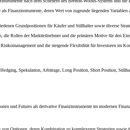
anzinstrumente nach dem Scheitern des Bretton-Woods-Systems und die 
e als Finanzinstrumente, deren Wert von zugrunde liegenden Variablen
iedenen Grundpositionen für Käufer und Stillhalter sowie diverse Stra
die Rollen der Marktteilnehmer und die primären Motive für den Einsa
 Risikomanagement und die steigende Flexibilität für Investoren im Kon
edging, Spekulation, Arbitrage, Long Position, Short Position, Stillhalt
ionen und Futures als derivative Finanzinstrumente im modernen Fina
atik von Optionen, deren Kombination zu komplexeren Strategien sowie 