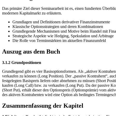
Das primäre Ziel dieser Seminararbeit ist es, einen fundierten Überb
modernen Kapitalmarkt zu erläutern.
Grundlagen und Definitionen derivativer Finanzinstrumente
Klassische Optionsstrategien und deren Kombinationen
Grundlegende Mechanismen und Motive beim Handel mit Finan
Strategische Aspekte wie Hedging, Spekulation und Arbitrage
Die Rolle von Terminmärkten im aktuellen Finanzumfeld
Auszug aus dem Buch
3.1.2 Grundpositionen
Grundlegend gibt es vier Basisoptionsformen. Als „aktiver Kontrahe
verkaufen zu können (Long Position). Der „passive Kontrahent“, auc
festgelegten Basispreis liefern oder abnehmen zu müssen (Short Pos
kaufen (Long Call) bzw. zu verkaufen (Long Put). Da der passive Ko
(Short Put), erhält dieser den Optionspreis (Optionsprämie) vom ak
des aktiven Kontrahenten wird eine Option als bedingtes Termingesch
Zusammenfassung der Kapitel