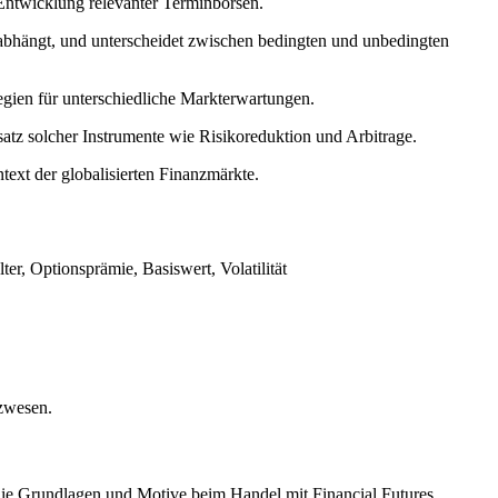
Entwicklung relevanter Terminbörsen.
 abhängt, und unterscheidet zwischen bedingten und unbedingten
tegien für unterschiedliche Markterwartungen.
tz solcher Instrumente wie Risikoreduktion und Arbitrage.
text der globalisierten Finanzmärkte.
er, Optionsprämie, Basiswert, Volatilität
nzwesen.
die Grundlagen und Motive beim Handel mit Financial Futures.