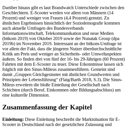
Darüber hinaus gibt es laut Brandwatch Unterschiede zwischen den
Geschlechtern. E-Scooter werden vor allem von Männern (14
Prozent) und weniger von Frauen (4,4 Prozent) genutzt. Zu
ähnlichen Ergebnissen hinsichtlich der Soziodemografie kommen
auch aktuelle Umfragen des Bundesverbands
Informationswirtschaft, Telekommunikation und neue Medien
(bitkom 2019) von Oktober 2019 sowie der Nunatak Group (dpa
2019b) im November 2019. Interessant an der bitkom-Umfrage ist
vor allem der Fakt, dass die jüngeren Nutzer überdurchschnittliche
Kritik am Preis und weniger an Sicherheits- oder Umweltaspekten
äußern. So finden drei von fünf der 16- bis 29-Jährigen (60 Prozent)
Fahrten mit dem E-Scooter zu teuer. Diese Erkenntnisse lassen sich
folglich mit den Sinus-Milieus zusammenführen. Gemeint sind
damit „Gruppen Gleichgesinnter mit ähnlichen Grundwerten und
Prinzipien der Lebensführung“ (Flaig/Barth 2018, S.3). Die Sinus-
Mileus erweitern die bloße Einteilung der Gesellschaft nach
Schichten (durch Beruf, Einkommen oder Bildungsabschluss) um
eine kulturelle Dimension.
Zusammenfassung der Kapitel
Einleitung:
Diese Einleitung beschreibt die Marktsituation für E-
Scooter in Deutschland nach der gesetzlichen Zulassung und