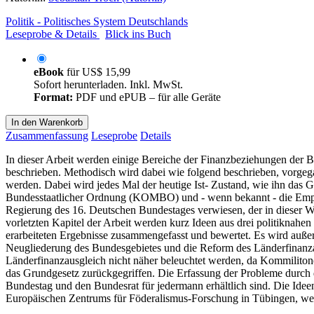
Politik - Politisches System Deutschlands
Leseprobe & Details
Blick ins Buch
eBook
für
US$ 15,99
Sofort herunterladen. Inkl. MwSt.
Format:
PDF und ePUB – für alle Geräte
In den Warenkorb
Zusammenfassung
Leseprobe
Details
In dieser Arbeit werden einige Bereiche der Finanzbeziehungen der 
beschrieben. Methodisch wird dabei wie folgend beschrieben, vorge
werden. Dabei wird jedes Mal der heutige Ist- Zustand, wie ihn das
Bundesstaatlicher Ordnung (KOMBO) und - wenn bekannt - die Empfe
Regierung des 16. Deutschen Bundestages verwiesen, der in dieser W
vorletzten Kapitel der Arbeit werden kurz Ideen aus drei politiknahe
erarbeiteten Ergebnisse zusammengefasst und bewertet. Es wird auß
Neugliederung des Bundesgebietes und die Reform des Länderfinanza
Länderfinanzausgleich nicht näher beleuchtet werden, da Kommiliton
das Grundgesetz zurückgegriffen. Die Erfassung der Probleme durch
Bundestag und den Bundesrat für jedermann erhältlich sind. Die Id
Europäischen Zentrums für Föderalismus-Forschung in Tübingen, wel