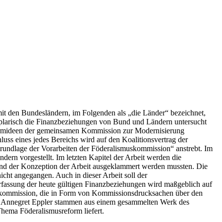
it den Bundesländern, im Folgenden als „die Länder“ bezeichnet,
plarisch die Finanzbeziehungen von Bund und Ländern untersucht
Reformideen der gemeinsamen Kommission zur Modernisierung
 eines jedes Bereichs wird auf den Koalitionsvertrag der
rundlage der Vorarbeiten der Föderalismuskommission“ anstrebt. Im
ern vorgestellt. Im letzten Kapitel der Arbeit werden die
und der Konzeption der Arbeit ausgeklammert werden mussten. Die
ht angegangen. Auch in dieser Arbeit soll der
rfassung der heute gültigen Finanzbeziehungen wird maßgeblich auf
muskommission, die in Form von Kommissionsdrucksachen über den
nd Annegret Eppler stammen aus einem gesammelten Werk des
hema Föderalismusreform liefert.