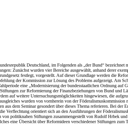
Bundesrepublik Deutschland, im Folgenden als „der Bund“ bezeichnet m
gangen: Zunächst wurden vier Bereiche ausgewählt, anhand derer exem
 Grundgesetz festlegt, vorgestellt. Auf dieser Grundlage werden die 
hlung der Kommission zur Lösung des Problems aufgezeigt. Am Schluss
ahlperiode eine „Modernisierung der bundesstaatlichen Ordnung auf G
n Stiftungen zur Reformierung der Finanzbeziehungen von Bund und Länd
erdem auf weitere Untersuchungsmöglichkeiten hingewiesen, die aufgr
usgleiches wurden von vornherein von der Föderalismuskommission nic
en aus dem Seminar gesondert über dieses Thema referieren. Bei der E
 die Verflechtung orientiert sich an den Ausführungen der Föderalis
een von politiknahen Stiftungen zusammengestellt von Rudolf Hrbek u
ches eine Übersicht über Reformideen verschiedener Stiftungen zum T