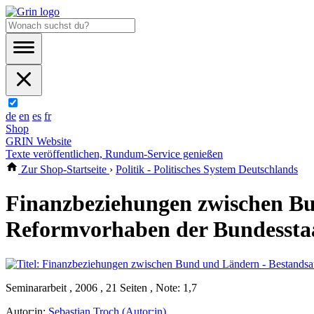
de
en
es
fr
Shop
GRIN Website
Texte veröffentlichen, Rundum-Service genießen
Zur Shop-Startseite
›
Politik - Politisches System Deutschlands
Finanzbeziehungen zwischen B
Reformvorhaben der Bundessta
Seminararbeit , 2006 , 21 Seiten , Note: 1,7
Autor:in:
Sebastian Troch (Autor:in)