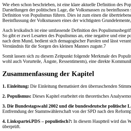
Wie eben schon beschrieben, ist eine klare aktuelle Definition des Po
Darstellungen der politischen Lage, die Volksmassen zu beeinflussen
Definition von Populismus führen. Dies ist zum einen die übertriebe
Beeinflussung der Volksmassen eines der wichtigsten Grundelemente, 
Auch lexikalisch ist eine umfassende Definition des Populismusbegrif
So gibt er zwei Lesarten des Populismus an, eine negative und eine po
nach dem Mund, bedient sich demagogischer Parolen und lässt verant
Verständnis für die Sorgen des kleinen Mannes zugute.7
Somit lassen sich zu diesem Zeitpunkt folgende Merkmale des Populismu
wohl auch Vorurteile, Ängste, Ressentiments), eine direkte Kommuni
Zusammenfassung der Kapitel
1. Einleitung:
Die Einleitung thematisiert den überraschenden Stimmen
2. Populismus:
Dieses Kapitel erarbeitet ein theoretisches Analysemo
3. Die Bundestagswahl 2002 und die bundesdeutsche politische 
Entfremdung der Stammwählerschaft von der SPD nach den Reformp
4. Linkspartei.PDS – populistisch?:
In diesem Hauptteil wird das 
überprüft.