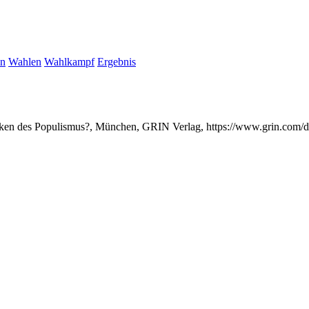
en
Wahlen
Wahlkampf
Ergebnis
cken des Populismus?, München, GRIN Verlag, https://www.grin.com