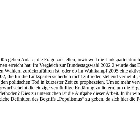
5 geben Anlass, die Frage zu stellen, inwieweit die Linkspartei durch
n erreicht hat. Im Vergleich zur Bundestagswahl 2002 2 wurde das Erge
chten Wählern zurückzuführen ist, oder ob im Wahlkampf 2005 eine aktiv
die für die Linkspartei sicherlich nicht zufrieden stellend verlief 4 ,
 den politischen Tod in kürzester Zeit zu prophezeien. Um so mehr ver
wurf scheint die einzige vernünftige Erklärung zu liefern, um die Ergeb
r Methoden? Dies zu untersuchen ist die Aufgabe dieser Arbeit. In ihr w
reiche Definition des Begriffs „Populismus“ zu geben, da sich hier die 