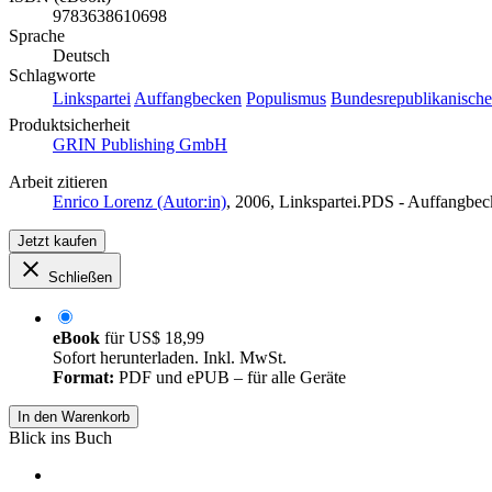
9783638610698
Sprache
Deutsch
Schlagworte
Linkspartei
Auffangbecken
Populismus
Bundesrepublikanisch
Produktsicherheit
GRIN Publishing GmbH
Arbeit zitieren
Enrico Lorenz (Autor:in)
, 2006, Linkspartei.PDS - Auffangbe
Jetzt kaufen
Schließen
eBook
für
US$ 18,99
Sofort herunterladen. Inkl. MwSt.
Format:
PDF und ePUB – für alle Geräte
In den Warenkorb
Blick ins Buch