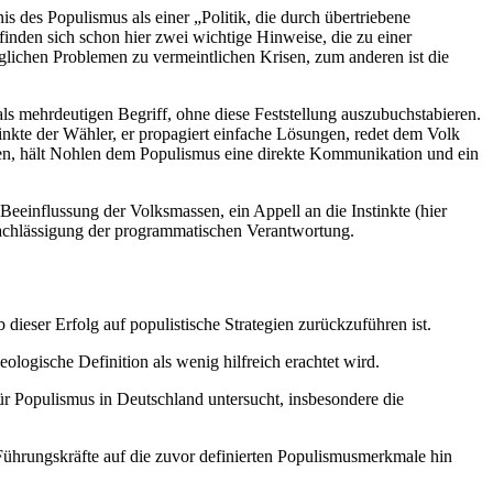
s des Populismus als einer „Politik, die durch übertriebene
inden sich schon hier zwei wichtige Hinweise, die zu einer
glichen Problemen zu vermeintlichen Krisen, zum anderen ist die
ls mehrdeutigen Begriff, ohne diese Feststellung auszubuchstabieren.
stinkte der Wähler, er propagiert einfache Lösungen, redet dem Volk
sen, hält Nohlen dem Populismus eine direkte Kommunikation und ein
Beeinflussung der Volksmassen, ein Appell an die Instinkte (hier
nachlässigung der programmatischen Verantwortung.
ieser Erfolg auf populistische Strategien zurückzuführen ist.
ologische Definition als wenig hilfreich erachtet wird.
r Populismus in Deutschland untersucht, insbesondere die
ührungskräfte auf die zuvor definierten Populismusmerkmale hin