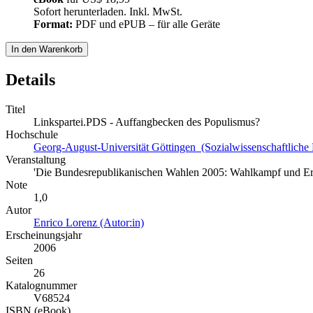
Sofort herunterladen. Inkl. MwSt.
Format:
PDF und ePUB – für alle Geräte
In den Warenkorb
Details
Titel
Linkspartei.PDS - Auffangbecken des Populismus?
Hochschule
Georg-August-Universität Göttingen (Sozialwissenschaftliche 
Veranstaltung
'Die Bundesrepublikanischen Wahlen 2005: Wahlkampf und Er
Note
1,0
Autor
Enrico Lorenz (Autor:in)
Erscheinungsjahr
2006
Seiten
26
Katalognummer
V68524
ISBN (eBook)