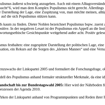
pulismus äußerst schwierig anzugeben. Auch mit einem Alltagsverständni
 sucht“6, wird man dem Komplex Populismus nicht gerecht. Allerdings f
ne Darstellung der Lage, eine Zuspitzung von, man möchte meinen, alltä
auf die sich Populismus stützen kann.
fs kaum zu finden. Dieter Nohlen bezeichnet Populismus bspw. zuerst a
sitive. In der negativen Lesart ist der Populismus ein Appell an die In
wortungsethische Gesichtspunkte weitgehend außer acht. Positiv gele
s festhalten: eine zugespitzte Darstellung der politischen Lage, eine 
kation, ein Rekurs auf die Sorgen des „kleinen Mannes“ und eine Ver
zuwachs der Linkspartei 2005 und formuliert die Forschungsfrage, ob d
dell des Populismus anhand formaler struktureller Merkmale, da eine ide
Landschaft bis zur Bundestagswahl 2005:
Hier wird der Nährboden fü
rozessen der Agenda 2010.
Wirken der Linkspartei anhand von Programmpunkten und Reden ihrer F