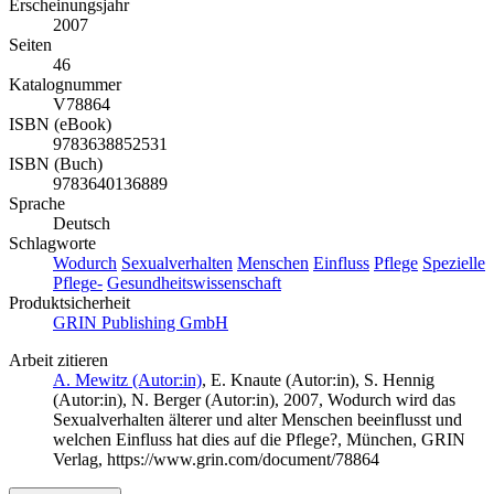
Erscheinungsjahr
2007
Seiten
46
Katalognummer
V78864
ISBN (eBook)
9783638852531
ISBN (Buch)
9783640136889
Sprache
Deutsch
Schlagworte
Wodurch
Sexualverhalten
Menschen
Einfluss
Pflege
Spezielle
Pflege-
Gesundheitswissenschaft
Produktsicherheit
GRIN Publishing GmbH
Arbeit zitieren
A. Mewitz (Autor:in)
,
E. Knaute (Autor:in)
,
S. Hennig
(Autor:in)
,
N. Berger (Autor:in)
, 2007, Wodurch wird das
Sexualverhalten älterer und alter Menschen beeinflusst und
welchen Einfluss hat dies auf die Pflege?, München, GRIN
Verlag, https://www.grin.com/document/78864