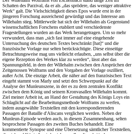
Der Willehalm Wolframs von Eschenbach stand lange Zeit im
Schatten des Parzival, da er als „das sprödere, das weniger attraktive
Werk“ galt. Die Vielschichtigkeit dieses Epos wurde erst in der
jüngeren Forschung ausreichend gewürdigt und das Interesse am
Willehalm stieg. Mittlerweile hat sich der Willehalm als Gegenstand
wissenschaftlichen Forschens etabliert und verschiedenste
Fragestellungen wurden an das Werk herangetragen. Um so mehr
verwundert, dass man „sich fast immer auf eine eingehende
Untersuchung des deutschen Textes beschränkt [hat]“ und die
französische Vorlage nur selten berücksichtigte. Diese einseitige
Betrachtungsweise mag uns vielleicht erlauben, „uns selbst über die
eigene Rezeption des Werkes klar zu werden“, lässt aber das
Spannungsfeld, in dem der Willehalm zwischen den Ansprüchen der
Zeitgenossen Wolframs und den Vorgaben der Vorlage oszilliert,
außer Acht. Die einzige Arbeit, die näher auf den französischen Text
eingeht stammt von Marly und setzt den Schwerpunkt auf die
Analyse der Munleunszene, in der es zu dem zentralen Konflikt
zwischen dem König und seinem Kronvasallen Willehalm kommt.
Ziel meiner Arbeit ist, an Hand der Gestaltung des Königs Loys ein
Schlaglicht auf die Bearbeitungsmethode Wolframs zu werfen,
indem ausgewählte Textstellen mit den korrespondierenden
Passagen der Bataille d'Aliscans verglichen werden. Neben der
Munleun-Episode werden auch, in diesem Zusammenhang, selten
besprochene Passagen des zweiten Buches behandelt. Eine
kommentierte Synopse und eine Übersetzung sämtlicher Textstellen,