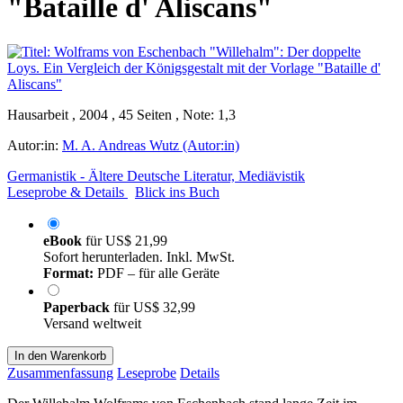
"Bataille d' Aliscans"
Hausarbeit , 2004 , 45 Seiten , Note: 1,3
Autor:in:
M. A. Andreas Wutz (Autor:in)
Germanistik - Ältere Deutsche Literatur, Mediävistik
Leseprobe & Details
Blick ins Buch
eBook
für
US$ 21,99
Sofort herunterladen. Inkl. MwSt.
Format:
PDF – für alle Geräte
Paperback
für
US$ 32,99
Versand weltweit
In den Warenkorb
Zusammenfassung
Leseprobe
Details