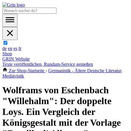
de
en
es
fr
Shop
GRIN Website
Texte veröffentlichen, Rundum-Service genießen
Zur Shop-Startseite
›
Germanistik - Ältere Deutsche Literatur,
Mediävistik
Wolframs von Eschenbach
"Willehalm": Der doppelte
Loys. Ein Vergleich der
Königsgestalt mit der Vorlage