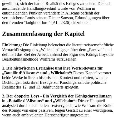
gewillt ist, sich der harten Realität des Krieges zu stellen. Der sich
anschließende Handlungsverlauf wurde von Wolfram in
entscheidenden Punkten verändert: In Aliscans befiehlt der
verunsicherte Louis seinem Diener Sanson, Erkundigungen über
den fremden “knight or lord“ [AL. 2326] einzuholen.
Zusammenfassung der Kapitel
Einleitung:
Die Einleitung beleuchtet die literaturwissenschaftliche
Vernachlässigung des „Willehalm“ gegenüber dem „Parzival“ und
definiert das Ziel der Arbeit, anhand der Figur des Königs Loys die
Bearbeitungsmethode Wolframs aufzuzeigen.
1. Die historischen Ereignisse und ihre Werkrelevanz für
„Bataille d’Aliscans“ und „Willehalm“:
Dieses Kapitel verortet
beide Werke in ihrem historischen Kontext und erörtert, wie die
Dichtungen trotz ihrer Bezüge zur Karolingerzeit die politische
Realität des 12. und 13. Jahrhunderts spiegeln.
2. Der doppelte Loys - Ein Vergleich der Königsdarstellungen
in „Bataille d’Aliscans“ und „Willehalm“:
Dieser Hauptteil
analysiert durch detaillierten Textvergleich, wie Wolfram die Rolle
des Königs von einer passiven, feigen Gestalt zu einer würdigeren,
wenn auch ambivalenten Herrscherfigur umgestaltet.