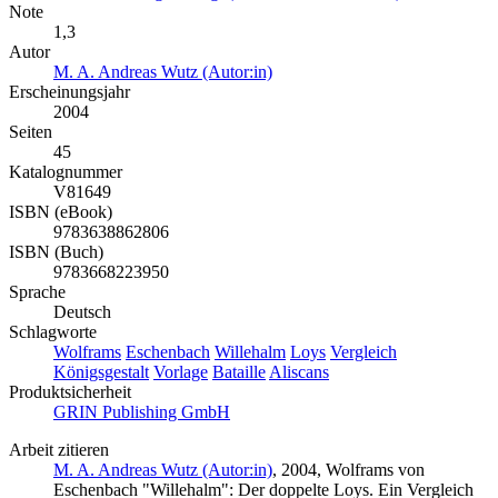
Note
1,3
Autor
M. A. Andreas Wutz (Autor:in)
Erscheinungsjahr
2004
Seiten
45
Katalognummer
V81649
ISBN (eBook)
9783638862806
ISBN (Buch)
9783668223950
Sprache
Deutsch
Schlagworte
Wolframs
Eschenbach
Willehalm
Loys
Vergleich
Königsgestalt
Vorlage
Bataille
Aliscans
Produktsicherheit
GRIN Publishing GmbH
Arbeit zitieren
M. A. Andreas Wutz (Autor:in)
, 2004, Wolframs von
Eschenbach "Willehalm": Der doppelte Loys. Ein Vergleich