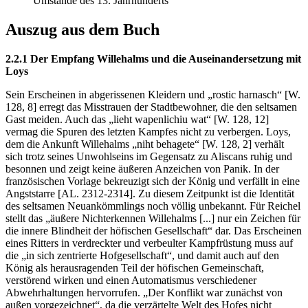
Umstände des 13. Jahrhunderts
Auszug aus dem Buch
2.2.1 Der Empfang Willehalms und die Auseinandersetzung mit
Loys
Sein Erscheinen in abgerissenen Kleidern und „rostic harnasch“ [W.
128, 8] erregt das Misstrauen der Stadtbewohner, die den seltsamen
Gast meiden. Auch das „lieht wapenlichiu wat“ [W. 128, 12]
vermag die Spuren des letzten Kampfes nicht zu verbergen. Loys,
dem die Ankunft Willehalms „niht behagete“ [W. 128, 2] verhält
sich trotz seines Unwohlseins im Gegensatz zu Aliscans ruhig und
besonnen und zeigt keine äußeren Anzeichen von Panik. In der
französischen Vorlage bekreuzigt sich der König und verfällt in eine
Angststarre [AL. 2312-2314]. Zu diesem Zeitpunkt ist die Identität
des seltsamen Neuankömmlings noch völlig unbekannt. Für Reichel
stellt das „äußere Nichterkennen Willehalms [...] nur ein Zeichen für
die innere Blindheit der höfischen Gesellschaft“ dar. Das Erscheinen
eines Ritters in verdreckter und verbeulter Kampfrüstung muss auf
die „in sich zentrierte Hofgesellschaft“, und damit auch auf den
König als herausragenden Teil der höfischen Gemeinschaft,
verstörend wirken und einen Automatismus verschiedener
Abwehrhaltungen hervorrufen. „Der Konflikt war zunächst von
außen vorgezeichnet“, da die verzärtelte Welt des Hofes nicht