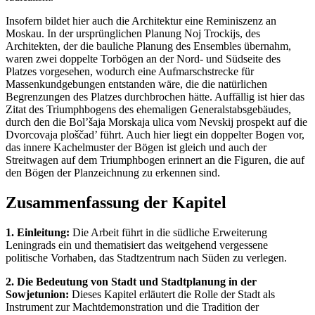
Insofern bildet hier auch die Architektur eine Reminiszenz an
Moskau. In der ursprünglichen Planung Noj Trockijs, des
Architekten, der die bauliche Planung des Ensembles übernahm,
waren zwei doppelte Torbögen an der Nord- und Südseite des
Platzes vorgesehen, wodurch eine Aufmarschstrecke für
Massenkundgebungen entstanden wäre, die die natürlichen
Begrenzungen des Platzes durchbrochen hätte. Auffällig ist hier das
Zitat des Triumphbogens des ehemaligen Generalstabsgebäudes,
durch den die Bol’šaja Morskaja ulica vom Nevskij prospekt auf die
Dvorcovaja ploščad’ führt. Auch hier liegt ein doppelter Bogen vor,
das innere Kachelmuster der Bögen ist gleich und auch der
Streitwagen auf dem Triumphbogen erinnert an die Figuren, die auf
den Bögen der Planzeichnung zu erkennen sind.
Zusammenfassung der Kapitel
1. Einleitung:
Die Arbeit führt in die südliche Erweiterung
Leningrads ein und thematisiert das weitgehend vergessene
politische Vorhaben, das Stadtzentrum nach Süden zu verlegen.
2. Die Bedeutung von Stadt und Stadtplanung in der
Sowjetunion:
Dieses Kapitel erläutert die Rolle der Stadt als
Instrument zur Machtdemonstration und die Tradition der