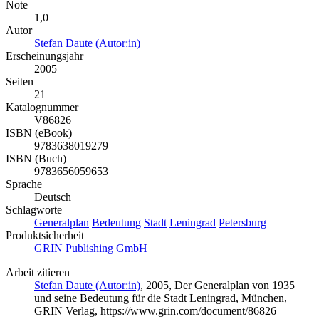
Note
1,0
Autor
Stefan Daute (Autor:in)
Erscheinungsjahr
2005
Seiten
21
Katalognummer
V86826
ISBN (eBook)
9783638019279
ISBN (Buch)
9783656059653
Sprache
Deutsch
Schlagworte
Generalplan
Bedeutung
Stadt
Leningrad
Petersburg
Produktsicherheit
GRIN Publishing GmbH
Arbeit zitieren
Stefan Daute (Autor:in)
, 2005, Der Generalplan von 1935
und seine Bedeutung für die Stadt Leningrad, München,
GRIN Verlag, https://www.grin.com/document/86826