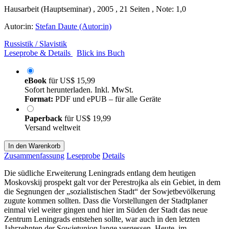
Hausarbeit (Hauptseminar) , 2005 , 21 Seiten , Note: 1,0
Autor:in:
Stefan Daute (Autor:in)
Russistik / Slavistik
Leseprobe & Details
Blick ins Buch
eBook
für
US$ 15,99
Sofort herunterladen. Inkl. MwSt.
Format:
PDF und ePUB – für alle Geräte
Paperback
für
US$ 19,99
Versand weltweit
In den Warenkorb
Zusammenfassung
Leseprobe
Details
Die südliche Erweiterung Leningrads entlang dem heutigen
Moskovskij prospekt galt vor der Perestrojka als ein Gebiet, in dem
die Segnungen der „sozialistischen Stadt“ der Sowjetbevölkerung
zugute kommen sollten. Dass die Vorstellungen der Stadtplaner
einmal viel weiter gingen und hier im Süden der Stadt das neue
Zentrum Leningrads entstehen sollte, war auch in den letzten
Jahrzehnten der Sowjetunion lange vergessen. Heute, im