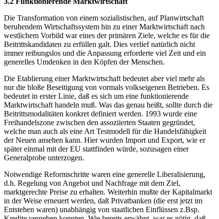
3.2 Funktionierende Marktwirtschaft
Die Transformation von einem sozialistischen, auf Planwirtschaft
beruhendem Wirtschaftssystem hin zu einer Marktwirtschaft nach
westlichem Vorbild war eines der primären Ziele, welche es für die
Beitrittskandidaten zu erfüllen galt. Dies verlief natürlich nicht
immer reibungslos und die Anpassung erforderte viel Zeit und ein
generelles Umdenken in den Köpfen der Menschen.
Die Etablierung einer Marktwirtschaft bedeutet aber viel mehr als
nur die bloße Beseitigung von vormals volkseigenen Betrieben. Es
bedeutet in erster Linie, daß es sich um eine funktionierende
Marktwirtschaft handeln muß. Was das genau heißt, sollte durch die
Beitrittsmodalitäten konkret definiert werden. 1993 wurde eine
Freihandelszone zwischen den assoziierten Staaten gegründet,
welche man auch als eine Art Testmodell für die Handelsfähigkeit
der Neuen ansehen kann. Hier wurden Import und Export, wie er
später einmal mit der EU stattfinden würde, sozusagen einer
Generalprobe unterzogen.
Notwendige Reformschritte waren eine generelle Liberalisierung,
d.h. Regelung von Angebot und Nachfrage mit dem Ziel,
marktgerechte Preise zu erhalten. Weiterhin mußte der Kapitalmarkt
in der Weise erneuert werden, daß Privatbanken (die erst jetzt im
Entstehen waren) unabhängig von staatlichen Einflüssen z.Bsp.
Kredite vergeben konnten. Wie bereits erwähnt, war es nötig, daß