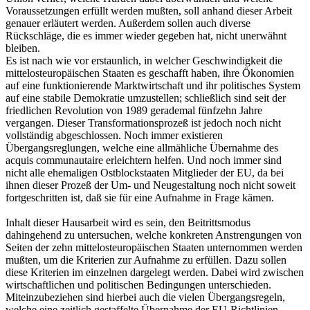
Voraussetzungen erfüllt werden mußten, soll anhand dieser Arbeit
genauer erläutert werden. Außerdem sollen auch diverse
Rückschläge, die es immer wieder gegeben hat, nicht unerwähnt
bleiben.
Es ist nach wie vor erstaunlich, in welcher Geschwindigkeit die
mittelosteuropäischen Staaten es geschafft haben, ihre Ökonomien
auf eine funktionierende Marktwirtschaft und ihr politisches System
auf eine stabile Demokratie umzustellen; schließlich sind seit der
friedlichen Revolution von 1989 gerademal fünfzehn Jahre
vergangen. Dieser Transformationsprozeß ist jedoch noch nicht
vollständig abgeschlossen. Noch immer existieren
Übergangsreglungen, welche eine allmähliche Übernahme des
acquis communautaire erleichtern helfen. Und noch immer sind
nicht alle ehemaligen Ostblockstaaten Mitglieder der EU, da bei
ihnen dieser Prozeß der Um- und Neugestaltung noch nicht soweit
fortgeschritten ist, daß sie für eine Aufnahme in Frage kämen.
Inhalt dieser Hausarbeit wird es sein, den Beitrittsmodus
dahingehend zu untersuchen, welche konkreten Anstrengungen von
Seiten der zehn mittelosteuropäischen Staaten unternommen werden
mußten, um die Kriterien zur Aufnahme zu erfüllen. Dazu sollen
diese Kriterien im einzelnen dargelegt werden. Dabei wird zwischen
wirtschaftlichen und politischen Bedingungen unterschieden.
Miteinzubeziehen sind hierbei auch die vielen Übergangsregeln,
welche eine zeitlich gestaffelte Übernahme der EU-Richtlinien