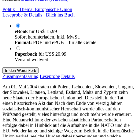
Politik - Thema: Europäische Union
Leseprobe & Details
Blick ins Buch
eBook
für
US$ 15,99
Sofort herunterladen. Inkl. MwSt.
Format:
PDF und ePUB – für alle Geräte
Paperback
für
US$ 20,99
Versand weltweit
In den Warenkorb
Zusammenfassung
Leseprobe
Details
Am 01. Mai 2004 traten mit Polen, Tschechien, Slowenien, Ungarn,
der Slowakei, Litauen, Lettland, Estland, Malta und Zypern zehn
neue Staaten der Europäischen Union bei. Dies stellt in der Tat
einen historischen Akt dar. Nach dem Ende von vierzig Jahren
sozialistisch-kommunistischer Herrschaft wurde alles auf den
Prüfstand gestellt, vieles hinterfragt und noch mehr wurde erneuert.
Eine Neuausrichtung der zwischenstaatlichen Partnerschaften
erfolgte dabei in Hinblick auf die Aufnahme in die NATO und die
EU. Wie der lange und steinige Weg zum Beitritt in die Europäische
Union verlief, welche Hürden dabei überwunden und welche