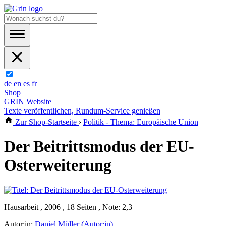
de
en
es
fr
Shop
GRIN Website
Texte veröffentlichen, Rundum-Service genießen
Zur Shop-Startseite
›
Politik - Thema: Europäische Union
Der Beitrittsmodus der EU-
Osterweiterung
Hausarbeit , 2006 , 18 Seiten , Note: 2,3
Autor:in:
Daniel Müller (Autor:in)