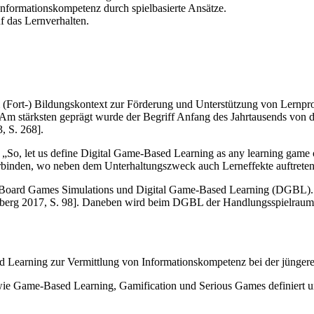
Informationskompetenz durch spielbasierte Ansätze.
 das Lernverhalten.
 (Fort-) Bildungskontext zur Förderung und Unterstützung von Lernproz
]. Am stärksten geprägt wurde der Begriff Anfang des Jahrtausends vo
, S. 268].
s: „So, let us define Digital Game-Based Learning as any learning gam
rbinden, wo neben dem Unterhaltungszweck auch Lerneffekte auftreten
 Board Games Simulations und Digital Game-Based Learning (DGBL). D
teberg 2017, S. 98]. Daneben wird beim DGBL der Handlungsspielraum a
 Learning zur Vermittlung von Informationskompetenz bei der jüngeren
wie Game-Based Learning, Gamification und Serious Games definiert u