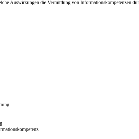
che Auswirkungen die Vermittlung von Informationskompetenzen durch d
rning
ng
formationskompetenz