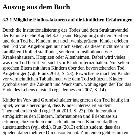
Auszug aus dem Buch
3.3.1 Mögliche Einflussfaktoren auf die kindlichen Erfahrungen
Durch die Institutionalisierung des Todes und dem Strukturwandel
der Familie (siehe Kapitel 3.3.1) sind Begegnung mit dem Sterben
und dem Tod bei Kindern nur noch wenig präsent. Kinder erleben
den Tod von Angehörigen nur noch selten, da dieser nicht mehr im
familiären Umfeld stattfindet, sondern in Institutionen wie
Krankenhäusern, Hospizen oder Altenheimen. Dabei wird vieles
was den Tod betrifft versucht vor Kindern fernzuhalten. Nur selten
sprechen Eltern mit ihren Kindern über den bevorstehenden Tod
Angehöriger (vgl. Franz 2013, S. 53). Erwachsene möchten Kinder
vor vermeintlichen Tabuthemen wie dem Tod schützen. Kinder
symbolisieren die Zukunft und Wachstum, wohingegen der Tod das
Ende des Lebens darstellt (vgl. Jennessen 2007, S. 14).
Kinder im Vor- und Grundschulalter integrieren den Tod häufig im
Spiel, woraus hervorgeht, dass Kinder interessiert an dem
Themenbereich sind (vgl. Butt 2013, S. 23). Die Integration
ermöglicht es den Kindern, Informationen und Erlebnisse zu
erinnern, einzuordnen und sich mit anderen Kindern darüber
auszutauschen (vgl. ebd.). Butt (2013) erklärt zudem, dass das
Spielen dabei mehrere Dimensionen hat. Zum einen geht es um ein