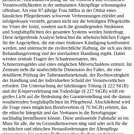
Verantwortlichkeiten in der ambulanten Altenpflege schonungslos
offenbart. Als eine 87-jährige Frau hilflos in der Obhut eines
häuslichen Pflegedienstes schwerste Verbrennungen erleidet und
infolgedessen verstirbt, geraten nicht nur die beteiligten Pflegekräfte
ins Visier der Justiz, sondern auch die grundlegenden Strukturen
und Sorgfaltspflichten des gesamten Systems werden hinterfragt.
Diese tiefgreifende Analyse beleuchtet die arbeitsrechtlichen Folgen
für die Angestellten, die mit einer fristlosen Kündigung konfrontiert
werden, und untersucht die zivilrechtliche Haftung, die sich aus dem
Behandlungsvertrag und der unerlaubten Handlung ergibt. Dabei
werden zentrale Fragen des Schadensersatzes, des
Schmerzensgeldes und eines möglichen Mitverschuldens erörtert. Im
Zentrum steht die strafrechtliche Dimension des Falles, die eine
detaillierte Prüfung der Tatbestandsmerkmale, der Rechtswidrigkeit
der Handlung und der individuellen Schuld der Verantwortlichen
erfordert. Die Untersuchung der fahrlässigen Tötung (§ 222 StGB)
und der Körperverletzung mit Todesfolge (§ 227 StGB) wirft ein
grelles Licht auf die Bedeutung der Garantenstellung und die daraus
resultierenden Sorgfaltspflichten im Pflegeberuf. Abschließend wird
die Frage eines möglichen Berufsverbots (§ 70 StGB) erörtert, das
die ethische Integrität und das Vertrauen in die Berufsgruppe
nachhaltig beeinflussen könnte. Diese umfassende Fallstudie ist ein
Muss für alle, die im Gesundheitswesen tätig sind oder sich für die
rechtlichen und ethischen Herausforderungen der Altenpflege