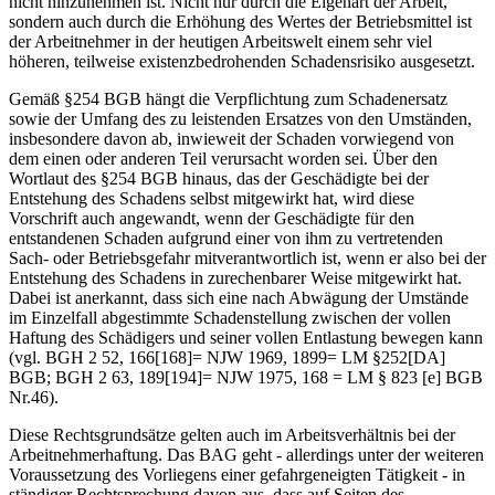
nicht hinzunehmen ist. Nicht nur durch die Eigenart der Arbeit,
sondern auch durch die Erhöhung des Wertes der Betriebsmittel ist
der Arbeitnehmer in der heutigen Arbeitswelt einem sehr viel
höheren, teilweise existenzbedrohenden Schadensrisiko ausgesetzt.
Gemäß §254 BGB hängt die Verpflichtung zum Schadenersatz
sowie der Umfang des zu leistenden Ersatzes von den Umständen,
insbesondere davon ab, inwieweit der Schaden vorwiegend von
dem einen oder anderen Teil verursacht worden sei. Über den
Wortlaut des §254 BGB hinaus, das der Geschädigte bei der
Entstehung des Schadens selbst mitgewirkt hat, wird diese
Vorschrift auch angewandt, wenn der Geschädigte für den
entstandenen Schaden aufgrund einer von ihm zu vertretenden
Sach- oder Betriebsgefahr mitverantwortlich ist, wenn er also bei der
Entstehung des Schadens in zurechenbarer Weise mitgewirkt hat.
Dabei ist anerkannt, dass sich eine nach Abwägung der Umstände
im Einzelfall abgestimmte Schadenstellung zwischen der vollen
Haftung des Schädigers und seiner vollen Entlastung bewegen kann
(vgl. BGH 2 52, 166[168]= NJW 1969, 1899= LM §252[DA]
BGB; BGH 2 63, 189[194]= NJW 1975, 168 = LM § 823 [e] BGB
Nr.46).
Diese Rechtsgrundsätze gelten auch im Arbeitsverhältnis bei der
Arbeitnehmerhaftung. Das BAG geht - allerdings unter der weiteren
Voraussetzung des Vorliegens einer gefahrgeneigten Tätigkeit - in
ständiger Rechtsprechung davon aus, dass auf Seiten des