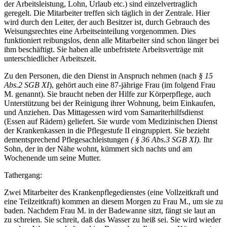
der Arbeitsleistung, Lohn, Urlaub etc.) sind einzelvertraglich
geregelt. Die Mitarbeiter treffen sich täglich in der Zentrale. Hier
wird durch den Leiter, der auch Besitzer ist, durch Gebrauch des
Weisungsrechtes eine Arbeitseinteilung vorgenommen. Dies
funktioniert reibungslos, denn alle Mitarbeiter sind schon länger bei
ihm beschäftigt. Sie haben alle unbefristete Arbeitsverträge mit
unterschiedlicher Arbeitszeit.
Zu den Personen, die den Dienst in Anspruch nehmen (nach
§ 15
Abs.2 SGB XI
), gehört auch eine 87-jährige Frau (im folgend Frau
M. genannt). Sie braucht neben der Hilfe zur Körperpflege, auch
Unterstützung bei der Reinigung ihrer Wohnung, beim Einkaufen,
und Anziehen. Das Mittagessen wird vom Samariterhilfsdienst
(Essen auf Rädern) geliefert. Sie wurde vom Medizinischen Dienst
der Krankenkassen in die Pflegestufe II eingruppiert. Sie bezieht
dementsprechend Pflegesachleistungen
( § 36 Abs.3 SGB XI).
Ihr
Sohn, der in der Nähe wohnt, kümmert sich nachts und am
Wochenende um seine Mutter.
Tathergang:
Zwei Mitarbeiter des Krankenpflegedienstes (eine Vollzeitkraft und
eine Teilzeitkraft) kommen an diesem Morgen zu Frau M., um sie zu
baden. Nachdem Frau M. in der Badewanne sitzt, fängt sie laut an
zu schreien. Sie schreit, daß das Wasser zu heiß sei. Sie wird wieder