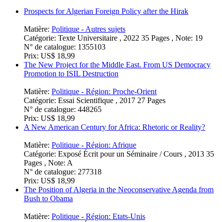
Prospects for Algerian Foreign Policy after the Hirak
Matière:
Politique - Autres sujets
Catégorie:
Texte Universitaire , 2022 35 Pages , Note: 19
N° de catalogue:
1355103
Prix:
US$ 18,99
The New Project for the Middle East. From US Democracy
Promotion to ISIL Destruction
Matière:
Politique - Région: Proche-Orient
Catégorie:
Essai Scientifique , 2017 27 Pages
N° de catalogue:
448265
Prix:
US$ 18,99
A New American Century for Africa: Rhetoric or Reality?
Matière:
Politique - Région: Afrique
Catégorie:
Exposé Écrit pour un Séminaire / Cours , 2013 35
Pages , Note: A
N° de catalogue:
277318
Prix:
US$ 18,99
The Position of Algeria in the Neoconservative Agenda from
Bush to Obama