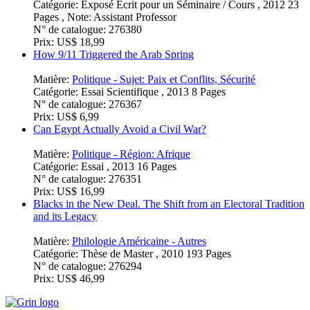
Matière:
Politique - Région: Etats-Unis
Catégorie:
Exposé Écrit pour un Séminaire / Cours , 2012 23
Pages , Note: Assistant Professor
N° de catalogue:
276380
Prix:
US$ 18,99
How 9/11 Triggered the Arab Spring
Matière:
Politique - Sujet: Paix et Conflits, Sécurité
Catégorie:
Essai Scientifique , 2013 8 Pages
N° de catalogue:
276367
Prix:
US$ 6,99
Can Egypt Actually Avoid a Civil War?
Matière:
Politique - Région: Afrique
Catégorie:
Essai , 2013 16 Pages
N° de catalogue:
276351
Prix:
US$ 16,99
Blacks in the New Deal. The Shift from an Electoral Tradition
and its Legacy
Matière:
Philologie Américaine - Autres
Catégorie:
Thèse de Master , 2010 193 Pages