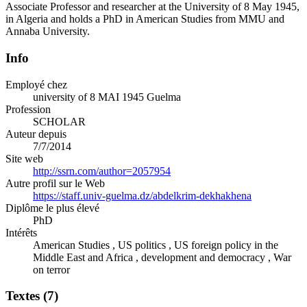
Associate Professor and researcher at the University of 8 May 1945,
in Algeria and holds a PhD in American Studies from MMU and
Annaba University.
Info
Employé chez
university of 8 MAI 1945 Guelma
Profession
SCHOLAR
Auteur depuis
7/7/2014
Site web
http://ssrn.com/author=2057954
Autre profil sur le Web
https://staff.univ-guelma.dz/abdelkrim-dekhakhena
Diplôme le plus élevé
PhD
Intérêts
American Studies , US politics , US foreign policy in the
Middle East and Africa , development and democracy , War
on terror
Textes (7)