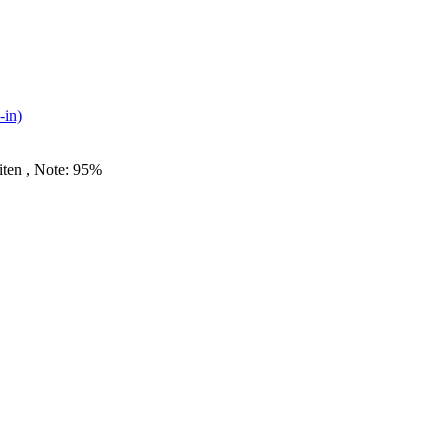
-in)
iten , Note: 95%