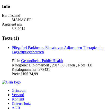
Info
Berufsstand
MANAGER
Angelegt am
3.8.2014
Texte (1)
Pflege bei Parkinson. Einsatz von Adjuvanten Therapien im
Lagzeitpflegebereich
Fach:
Gesundheit - Public Health
Kategorie:
Diplomarbeit , 2014 80 Seiten , Note: 1,0
Katalognummer:
278431
Preis:
US$ 34,99
Grin.com
Versand
Kontakt
Datenschutz
AGB