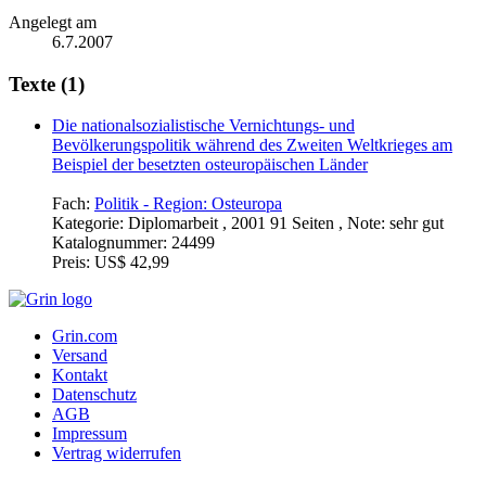
Angelegt am
6.7.2007
Texte (1)
Die nationalsozialistische Vernichtungs- und
Bevölkerungspolitik während des Zweiten Weltkrieges am
Beispiel der besetzten osteuropäischen Länder
Fach:
Politik - Region: Osteuropa
Kategorie:
Diplomarbeit , 2001 91 Seiten , Note: sehr gut
Katalognummer:
24499
Preis:
US$ 42,99
Grin.com
Versand
Kontakt
Datenschutz
AGB
Impressum