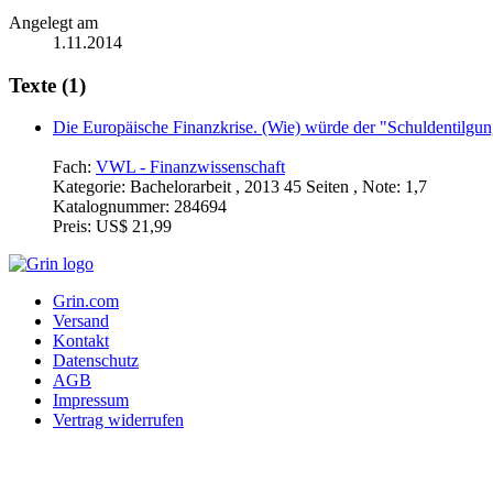
Angelegt am
1.11.2014
Texte (1)
Die Europäische Finanzkrise. (Wie) würde der "Schuldentilgun
Fach:
VWL - Finanzwissenschaft
Kategorie:
Bachelorarbeit , 2013 45 Seiten , Note: 1,7
Katalognummer:
284694
Preis:
US$ 21,99
Grin.com
Versand
Kontakt
Datenschutz
AGB
Impressum
Vertrag widerrufen