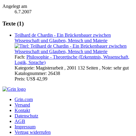
Angelegt am
6.7.2007
Texte (1)
Teilhard de Chardin - Ein Brückenbauer zwischen
Wissenschaft und Glauben, Mensch und Materie
Fach:
Philosophie - Theoretische (Erkenntnis, Wissenschaft,
Logik, Sprache)
Kategorie:
Magisterarbeit , 2001 132 Seiten , Note: sehr gut
Katalognummer:
26438
Preis:
US$ 42,99
Grin.com
Versand
Kontakt
Datenschutz
AGB
Impressum
Vertrag widerrufen