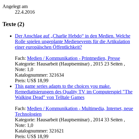
Angelegt am
22.4.2016
Texte (2)
Der Anschlag auf „Charlie Hebdo“ in den Medien. Welche
Rolle spielen ungeplante Medienevents für die Artikulation
einer europäischen Öffentlichkeit?
Fach:
Medien / Kommunikation - Printmedien, Presse
Kategorie:
Hausarbeit (Hauptseminar) , 2015 23 Seiten ,
Note: 1,0
Katalognummer:
321634
Preis:
US$ 18,99
This game series adapts to the choices you make.
Remediatisierungen des Quality TV im Computerspiel "The
Walking Dead" von Telltale Games
Fach:
Medien / Kommunikation - Multimedia, Internet, neue
Technologien
Kategorie:
Hausarbeit (Hauptseminar) , 2014 33 Seiten ,
Note: 1,0
Katalognummer:
321621
Preis:
US$ 18,99