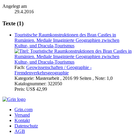
Angelegt am
29.4.2016
Texte (1)
Touristische Raumkonstruktionen des Bran Castles in
Rumänien. Mediale Imaginierte Geographien zwischen
Kultur- und Dracula-Tourismus
Fach:
Geowissenschaften / Geographie -
Fremdenverkehrsgeographie
Kategorie:
Masterarbeit , 2016 99 Seiten , Note: 1,0
Katalognummer:
322050
Preis:
US$ 42,99
Grin.com
Versand
Kontakt
Datenschutz
AGB
Impressum
Vertrag widerrufen