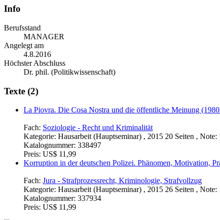
Info
Berufsstand
MANAGER
Angelegt am
4.8.2016
Höchster Abschluss
Dr. phil. (Politikwissenschaft)
Texte (2)
La Piovra. Die Cosa Nostra und die öffentliche Meinung (198
Fach:
Soziologie - Recht und Kriminalität
Kategorie:
Hausarbeit (Hauptseminar) , 2015 20 Seiten , Note: 
Katalognummer:
338497
Preis:
US$ 11,99
Korruption in der deutschen Polizei. Phänomen, Motivation, Pr
Fach:
Jura - Strafprozessrecht, Kriminologie, Strafvollzug
Kategorie:
Hausarbeit (Hauptseminar) , 2015 26 Seiten , Note: 
Katalognummer:
337934
Preis:
US$ 11,99