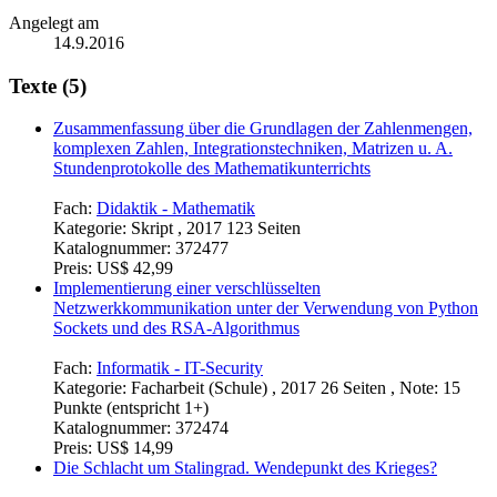
Angelegt am
14.9.2016
Texte (5)
Zusammenfassung über die Grundlagen der Zahlenmengen,
komplexen Zahlen, Integrationstechniken, Matrizen u. A.
Stundenprotokolle des Mathematikunterrichts
Fach:
Didaktik - Mathematik
Kategorie:
Skript , 2017 123 Seiten
Katalognummer:
372477
Preis:
US$ 42,99
Implementierung einer verschlüsselten
Netzwerkkommunikation unter der Verwendung von Python
Sockets und des RSA-Algorithmus
Fach:
Informatik - IT-Security
Kategorie:
Facharbeit (Schule) , 2017 26 Seiten , Note: 15
Punkte (entspricht 1+)
Katalognummer:
372474
Preis:
US$ 14,99
Die Schlacht um Stalingrad. Wendepunkt des Krieges?