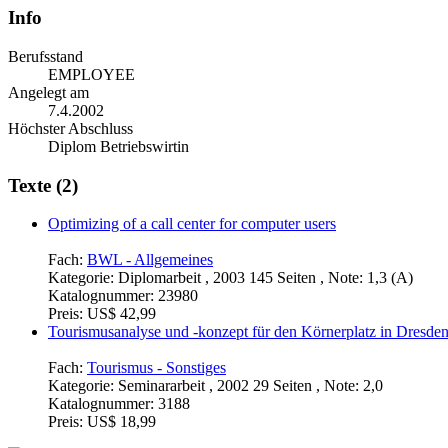
Info
Berufsstand
EMPLOYEE
Angelegt am
7.4.2002
Höchster Abschluss
Diplom Betriebswirtin
Texte (2)
Optimizing of a call center for computer users
Fach:
BWL - Allgemeines
Kategorie:
Diplomarbeit , 2003 145 Seiten , Note: 1,3 (A)
Katalognummer:
23980
Preis:
US$ 42,99
Tourismusanalyse und -konzept für den Körnerplatz in Dresde
Fach:
Tourismus - Sonstiges
Kategorie:
Seminararbeit , 2002 29 Seiten , Note: 2,0
Katalognummer:
3188
Preis:
US$ 18,99