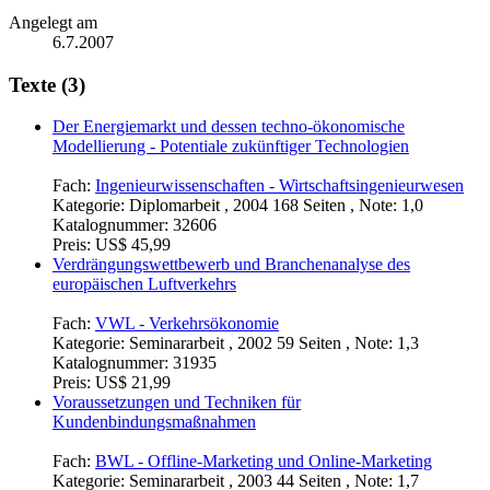
Angelegt am
6.7.2007
Texte (3)
Der Energiemarkt und dessen techno-ökonomische
Modellierung - Potentiale zukünftiger Technologien
Fach:
Ingenieurwissenschaften - Wirtschaftsingenieurwesen
Kategorie:
Diplomarbeit , 2004 168 Seiten , Note: 1,0
Katalognummer:
32606
Preis:
US$ 45,99
Verdrängungswettbewerb und Branchenanalyse des
europäischen Luftverkehrs
Fach:
VWL - Verkehrsökonomie
Kategorie:
Seminararbeit , 2002 59 Seiten , Note: 1,3
Katalognummer:
31935
Preis:
US$ 21,99
Voraussetzungen und Techniken für
Kundenbindungsmaßnahmen
Fach:
BWL - Offline-Marketing und Online-Marketing
Kategorie:
Seminararbeit , 2003 44 Seiten , Note: 1,7