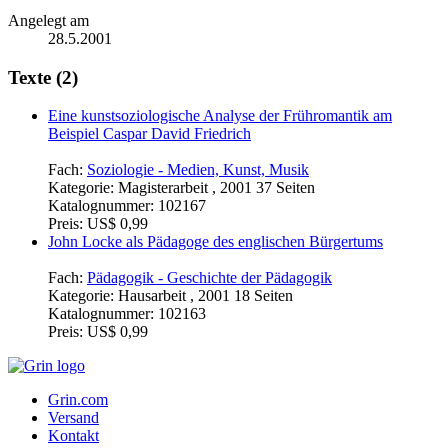
Angelegt am
28.5.2001
Texte (2)
Eine kunstsoziologische Analyse der Frühromantik am
Beispiel Caspar David Friedrich
Fach:
Soziologie - Medien, Kunst, Musik
Kategorie:
Magisterarbeit , 2001 37 Seiten
Katalognummer:
102167
Preis:
US$ 0,99
John Locke als Pädagoge des englischen Bürgertums
Fach:
Pädagogik - Geschichte der Pädagogik
Kategorie:
Hausarbeit , 2001 18 Seiten
Katalognummer:
102163
Preis:
US$ 0,99
Grin.com
Versand
Kontakt