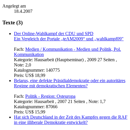
Angelegt am
18.4.2007
Texte (3)
Der Online-Wahlkampf der CDU und SPD
Ein Vergleich der Portale „teAM2009“ und „wahlkampf09"
Fach:
Medien / Kommunikation - Medien und Politik, Pol.
Kommunikation
Kategorie:
Hausarbeit (Hauptseminar) , 2009 27 Seiten ,
Note: 2,0
Katalognummer:
140775
Preis:
US$ 18,99
Belarus, eine defekte Präsidialdemokratie oder ein autoritäres
Regime mit demokratischen Elementen?
Fach:
Politik - Region: Osteuropa
Kategorie:
Hausarbeit , 2007 21 Seiten , Note: 1,7
Katalognummer:
87066
Preis:
US$ 15,99
Hat sich Deutschland in der Zeit des Kampfes gegen die RAF
in eine illiberale Demokratie entwickelt?