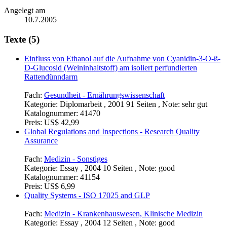
Angelegt am
10.7.2005
Texte (5)
Einfluss von Ethanol auf die Aufnahme von Cyanidin-3-O-ß-
D-Glucosid (Weininhaltstoff) am isoliert perfundierten
Rattendünndarm
Fach:
Gesundheit - Ernährungswissenschaft
Kategorie:
Diplomarbeit , 2001 91 Seiten , Note: sehr gut
Katalognummer:
41470
Preis:
US$ 42,99
Global Regulations and Inspections - Research Quality
Assurance
Fach:
Medizin - Sonstiges
Kategorie:
Essay , 2004 10 Seiten , Note: good
Katalognummer:
41154
Preis:
US$ 6,99
Quality Systems - ISO 17025 and GLP
Fach:
Medizin - Krankenhauswesen, Klinische Medizin
Kategorie:
Essay , 2004 12 Seiten , Note: good