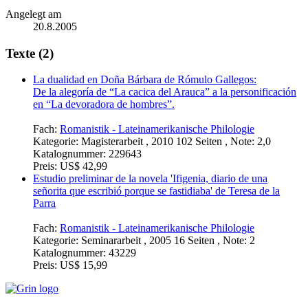
Angelegt am
20.8.2005
Texte (2)
La dualidad en Doña Bárbara de Rómulo Gallegos:
De la alegoría de “La cacica del Arauca” a la personificación
en “La devoradora de hombres”.
Fach:
Romanistik - Lateinamerikanische Philologie
Kategorie:
Magisterarbeit , 2010 102 Seiten , Note: 2,0
Katalognummer:
229643
Preis:
US$ 42,99
Estudio preliminar de la novela 'Ifigenia, diario de una
señorita que escribió porque se fastidiaba' de Teresa de la
Parra
Fach:
Romanistik - Lateinamerikanische Philologie
Kategorie:
Seminararbeit , 2005 16 Seiten , Note: 2
Katalognummer:
43229
Preis:
US$ 15,99