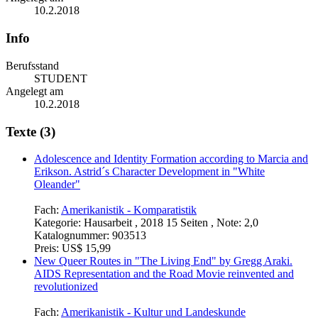
10.2.2018
Info
Berufsstand
STUDENT
Angelegt am
10.2.2018
Texte (3)
Adolescence and Identity Formation according to Marcia and
Erikson. Astrid´s Character Development in "White
Oleander"
Fach:
Amerikanistik - Komparatistik
Kategorie:
Hausarbeit , 2018 15 Seiten , Note: 2,0
Katalognummer:
903513
Preis:
US$ 15,99
New Queer Routes in "The Living End" by Gregg Araki.
AIDS Representation and the Road Movie reinvented and
revolutionized
Fach:
Amerikanistik - Kultur und Landeskunde