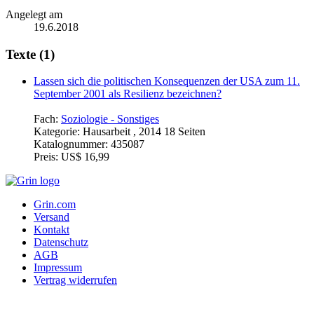
Angelegt am
19.6.2018
Texte (1)
Lassen sich die politischen Konsequenzen der USA zum 11.
September 2001 als Resilienz bezeichnen?
Fach:
Soziologie - Sonstiges
Kategorie:
Hausarbeit , 2014 18 Seiten
Katalognummer:
435087
Preis:
US$ 16,99
Grin.com
Versand
Kontakt
Datenschutz
AGB
Impressum
Vertrag widerrufen