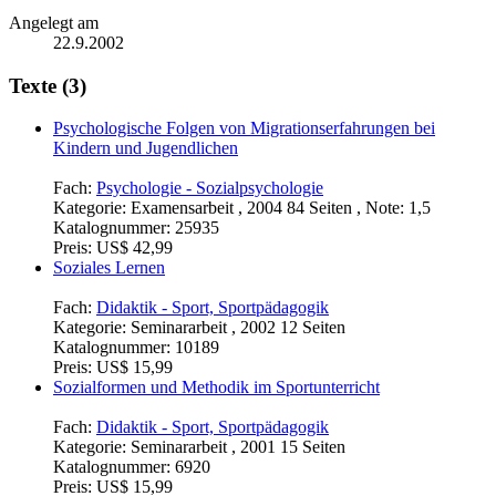
Angelegt am
22.9.2002
Texte (3)
Psychologische Folgen von Migrationserfahrungen bei
Kindern und Jugendlichen
Fach:
Psychologie - Sozialpsychologie
Kategorie:
Examensarbeit , 2004 84 Seiten , Note: 1,5
Katalognummer:
25935
Preis:
US$ 42,99
Soziales Lernen
Fach:
Didaktik - Sport, Sportpädagogik
Kategorie:
Seminararbeit , 2002 12 Seiten
Katalognummer:
10189
Preis:
US$ 15,99
Sozialformen und Methodik im Sportunterricht
Fach:
Didaktik - Sport, Sportpädagogik
Kategorie:
Seminararbeit , 2001 15 Seiten
Katalognummer:
6920
Preis:
US$ 15,99