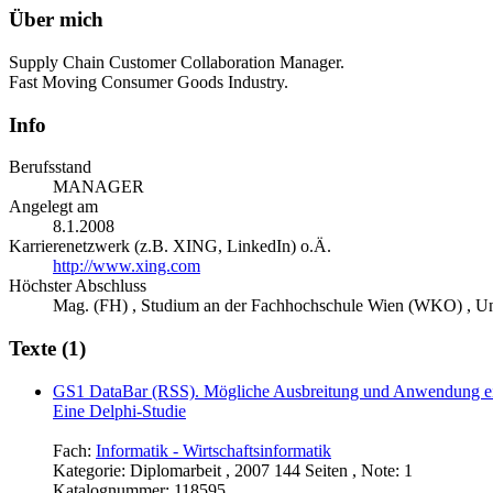
Über mich
Supply Chain Customer Collaboration Manager.
Fast Moving Consumer Goods Industry.
Info
Berufsstand
MANAGER
Angelegt am
8.1.2008
Karrierenetzwerk (z.B. XING, LinkedIn) o.Ä.
http://www.xing.com
Höchster Abschluss
Mag. (FH) , Studium an der Fachhochschule Wien (WKO) , U
Texte (1)
GS1 DataBar (RSS). Mögliche Ausbreitung und Anwendung ein
Eine Delphi-Studie
Fach:
Informatik - Wirtschaftsinformatik
Kategorie:
Diplomarbeit , 2007 144 Seiten , Note: 1
Katalognummer:
118595