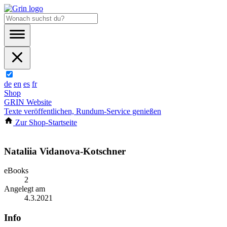
de
en
es
fr
Shop
GRIN Website
Texte veröffentlichen, Rundum-Service genießen
Zur Shop-Startseite
Nataliia Vidanova-Kotschner
eBooks
2
Angelegt am
4.3.2021
Info