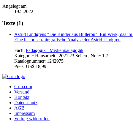
Angelegt am
19.5.2022
Texte (1)
Astrid Lindgrens "Die Kinder aus Bullerbü". Ein Werk, das i
Eine historisch-biografische Analyse der Astrid Lindgren
Fach:
Pädagogik - Medienpädagogik
Kategorie:
Hausarbeit , 2021 23 Seiten , Note: 1,7
Katalognummer:
1242975
Preis:
US$ 18,99
Grin.com
Versand
Kontakt
Datenschutz
AGB
Impressum
Vertrag widerrufen